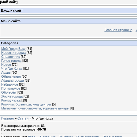
[
Мой сайт
]
Вход на сайт
Меню сайта
Главная страница
Categories
Мой Город Баку
[81]
Новости города
[82]
Справочник
[82]
Голос города
[82]
Новое
[72]
Что Где Когда
[81]
Архив
[80]
Объявления
[80]
Афиша города
[82]
Избранное
[82]
Популярное
[82]
Обо всём
[83]
Жизнь города
[82]
Коммуналка
[19]
Клиники, больницы, мед центры
[5]
Магазины, супермаркеты, торговые центры
[8]
Главная
»
Статьи
» Что Где Когда
В категории материалов
:
81
Показано материалов
:
40-78
Сортировать по
:
Дате
·
Названию
·
Рейтингу
·
Комментариям
·
Просмотрам