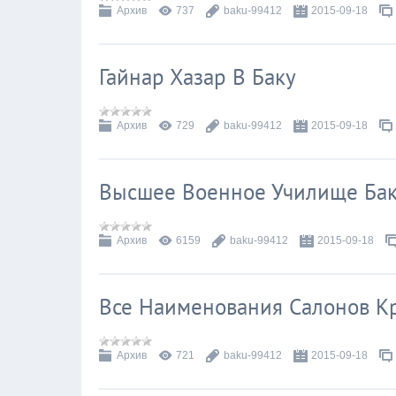
Архив
737
baku-99412
2015-09-18
Гайнар Хазар В Баку
Архив
729
baku-99412
2015-09-18
Высшее Военное Училище Ба
Архив
6159
baku-99412
2015-09-18
Все Наименования Салонов Кр
Архив
721
baku-99412
2015-09-18