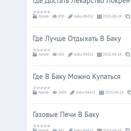
Где Достать Лекарство Локрен
Архив
655
baku-99412
2015-09-18
Где Лучше Отдыхать В Баку
Архив
942
baku-99412
2015-09-18
Где В Баку Можно Купаться
Архив
1658
baku-99412
2015-09-18
Газовые Печи В Баку
Архив
947
baku-99412
2015-09-18