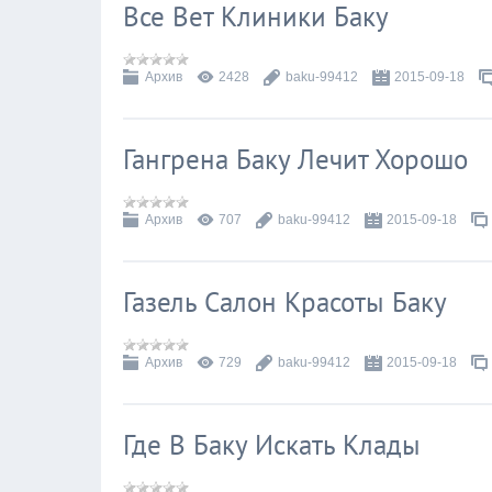
Все Вет Клиники Баку
Архив
2428
baku-99412
2015-09-18
Гангрена Баку Лечит Хорошо
Архив
707
baku-99412
2015-09-18
Газель Салон Красоты Баку
Архив
729
baku-99412
2015-09-18
Где В Баку Искать Клады