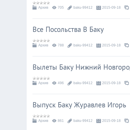
Архив
705
baku-99412
2015-09-18
Все Посольства В Баку
Архив
788
baku-99412
2015-09-18
Вылеты Баку Нижний Новгор
Архив
496
baku-99412
2015-09-18
Выпуск Баку Журавлев Игорь
Архив
861
baku-99412
2015-09-18