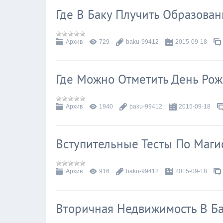
Где В Баку Плучить Образова
Архив
729
baku-99412
2015-09-18
Где Можно Отметить День Рож
Архив
1940
baku-99412
2015-09-18
Вступительные Тесты По Маги
Архив
916
baku-99412
2015-09-18
Вторичная Недвижимость В Б