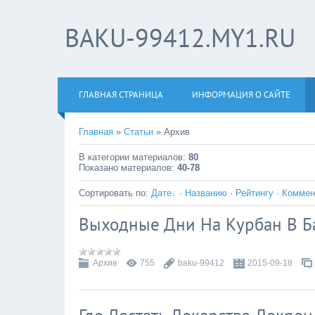
BAKU-99412.MY1.RU
ГЛАВНАЯ СТРАНИЦА
ИНФОРМАЦИЯ О САЙТЕ
Главная
»
Статьи
» Архив
В категории материалов
:
80
Показано материалов
:
40-78
Сортировать по
:
Дате
·
Названию
·
Рейтингу
·
Коммен
Выходные Дни На Курбан В Б
Архив
755
baku-99412
2015-09-18