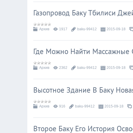
Газопровод Баку Тбилиси Дже
Архив
1917
baku-99412
2015-09-18
Где Можно Найти Массажные 
Архив
2362
baku-99412
2015-09-18
Высотное Здание В Баку Нова
Архив
916
baku-99412
2015-09-18
Второе Баку Его История Осв