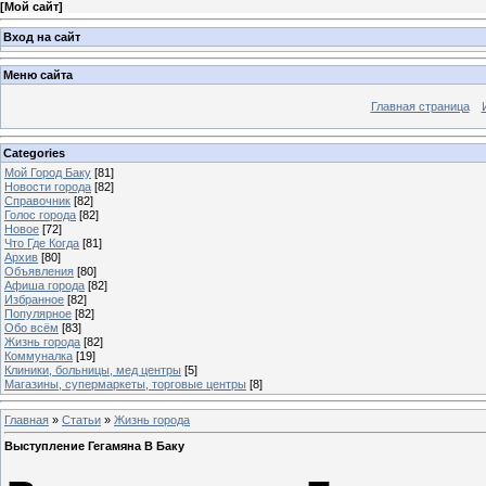
[
Мой сайт
]
Вход на сайт
Меню сайта
Главная страница
Categories
Мой Город Баку
[81]
Новости города
[82]
Справочник
[82]
Голос города
[82]
Новое
[72]
Что Где Когда
[81]
Архив
[80]
Объявления
[80]
Афиша города
[82]
Избранное
[82]
Популярное
[82]
Обо всём
[83]
Жизнь города
[82]
Коммуналка
[19]
Клиники, больницы, мед центры
[5]
Магазины, супермаркеты, торговые центры
[8]
Главная
»
Статьи
»
Жизнь города
Выступление Гегамяна В Баку