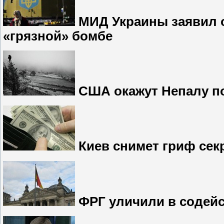
МИД Украины заявил о
«грязной» бомбе
США окажут Непалу по
Киев снимет гриф секр
ФРГ уличили в содей