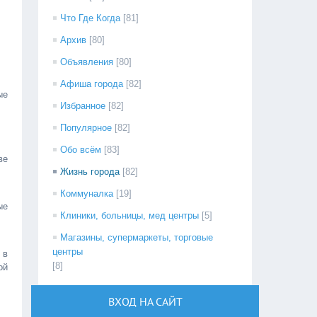
Что Где Когда
[81]
Архив
[80]
Объявления
[80]
Афиша города
[82]
ые
Избранное
[82]
Популярное
[82]
Обо всём
[83]
ве
Жизнь города
[82]
Коммуналка
[19]
ые
Клиники, больницы, мед центры
[5]
Магазины, супермаркеты, торговые
центры
 в
[8]
ой
ВХОД НА САЙТ