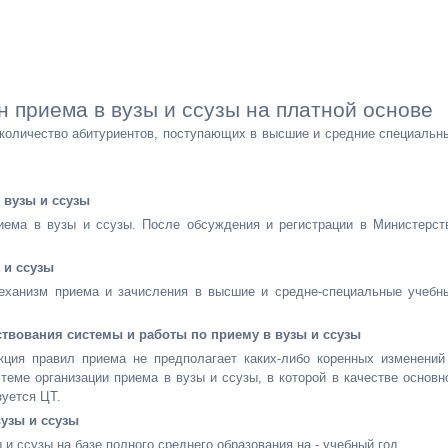
 приема в вузы и ссузы на платной основе
количество абитуриентов, поступающих в высшие и средние специальн
 вузы и ссузы
иема в вузы и ссузы. После обсуждения и регистрации в Министерст
 и ссузы
еханизм приема и зачисления в высшие и средне-специальные учебн
твования системы и работы по приему в вузы и ссузы
кция правил приема не предполагает каких-либо коренных изменений
ме организации приема в вузы и ссузы, в которой в качестве основн
уется ЦТ.
узы и ссузы
и ссузы на базе полного среднего образования на - учебный год.