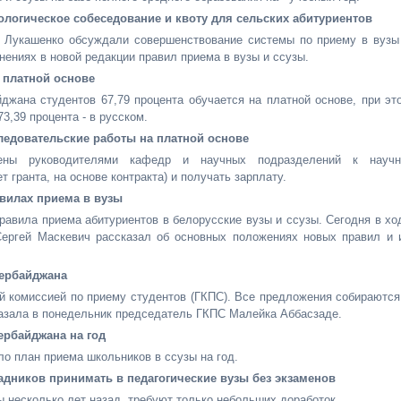
ологическое собеседование и квоту для сельских абитуриентов
а Лукашенко обсуждали совершенствование системы по приему в вузы
нениях в новой редакции правил приема в вузы и ссузы.
 платной основе
джана студентов 67,79 процента обучается на платной основе, при эт
73,39 процента - в русском.
ледовательские работы на платной основе
ены руководителями кафедр и научных подразделений к научн
 гранта, на основе контракта) и получать зарплату.
вилах приема в вузы
равила приема абитуриентов в белорусские вузы и ссузы. Сегодня в хо
Сергей Маскевич рассказал об основных положениях новых правил и 
зербайджана
й комиссией по приему студентов (ГКПС). Все предложения собираются
казала в понедельник председатель ГКПС Малейка Аббасзаде.
ербайджана на год
о план приема школьников в ссузы на год.
дников принимать в педагогические вузы без экзаменов
ы несколько лет назад, требуют только небольших доработок.