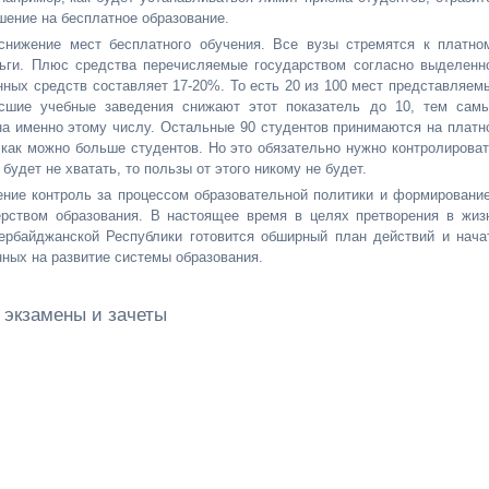
шение на бесплатное образование.
снижение мест бесплатного обучения. Все вузы стремятся к платно
ньги. Плюс средства перечисляемые государством согласно выделенн
нных средств составляет 17-20%. То есть 20 из 100 мест представляем
сшие учебные заведения снижают этот показатель до 10, тем сам
на именно этому числу. Остальные 90 студентов принимаются на платн
 как можно больше студентов. Но это обязательно нужно контролироват
будет не хватать, то пользы от этого никому не будет.
ение контроль за процессом образовательной политики и формировани
ерством образования. В настоящее время в целях претворения в жиз
зербайджанской Республики готовится обширный план действий и нача
ных на развитие системы образования.
 экзамены и зачеты