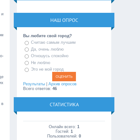
 и
НАШ ОПРОС
ом
Вы любите свой город?
Считаю самым лучшим
Да, очень люблю
о-
Отношусь спокойно
Не люблю
Это не мой город
де
их
Результаты
|
Архив опросов
Всего ответов:
46
СТАТИСТИКА
 в
Онлайн всего:
1
Гостей:
1
Пользователей:
0