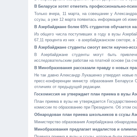
В Беларуси хотят отметить профессионально-псих
Только вчера, 11 марта, на совещании у Александр
ссузы, а уже 12 марта появилась информация об изме
В Азербайджане более 65% студентов обучается на
Из общего числа поступивших в году в вузы Азербай
67,11 процента из них - в азербайджанском секторе, а 
В Азербайджане студенты смогут вести научно-исс
В Азербайджане студенты могут быть привлеч
исследовательским работам на платной основе (за счет
В Минобразования рассказали правду о новых пра
Не так давно Александр Лукашенко утвердил новые п
пресс-конференции министр образования Беларуси 
отличиях от предыдущей редакции.
Госкомиссия не утверждает план приема в вузы А
План приема в вузы не утверждается Государственно
комиссии по образованию при Президенте. Об этом с
Обнародован план приема школьников в ссузы Аз
Министерство образования Азербайджана обнародовал
Минобразования предлагает медалистов и олимпиа
Правила приема в вузы и ссузы, которые были принят