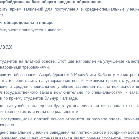
ербайджана на базе общего среднего образования
дить прием заявлений для поступления в средне-специальные учебн
ия.
ут обнародованы в январе
битуриент планируется в январе.
узах
тудентов на платной основе. Этот шаг направлен на улучшение качест
ународными требованиями.
азвития образования Азербайджанской Республики Кабинету министров 
отать и представить на утверждение новый механизм приема студенто
шие и средне- специальные учебные заведения на платной основе в
 государственного заказа исключительно по специальностям, - заяв
и по приему студентов Эльнур Нагизаде.
альные учебные заведения будет устанавливаться лишь после того, к
гистров по тем или иным специальностям.
ь поступающих на платной основе отразится на размере оплаты обучени
ка рано.
дне-специальные учебные заведения на платной основе воспринимаются
Например, как будет устанавливаться лимит приема студентов, отразит