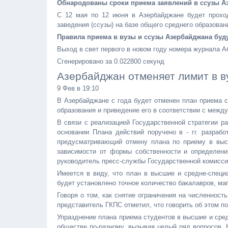
Обнародованы сроки приема заявлений в ссузы Аз
С 12 мая по 12 июня в Азербайджане будет прохо
заведения (ссузы) на базе общего среднего образован
Правила приема в вузы и ссузы Азербайджана буд
Выход в свет первого в новом году номера журнала А
Cгенерировано за 0.022800 секунд
Азербайджан отменяет лимит в в
9 Фев в 19:10
В Азербайджане с года будет отменен план приема с
образования и приведение его в соответствии с межд
В связи с реализацией Государственной стратегии р
основании Плана действий поручено в - гг. разраб
предусматривающий отмену плана по приему в выс
зависимости от формы собственности и определения
руководитель пресс-службы Государственной комисси
Имеется в виду, что план в высшие и средне-специ
будет установлено точное количество бакалавров, ма
Говоря о том, как снятие ограничения на численност
представитель ГКПС отметил, что говорить об этом по
Упразднение плана приема студентов в высшие и сре
обществе по-разному, вызывая целый ряд вопросов. 