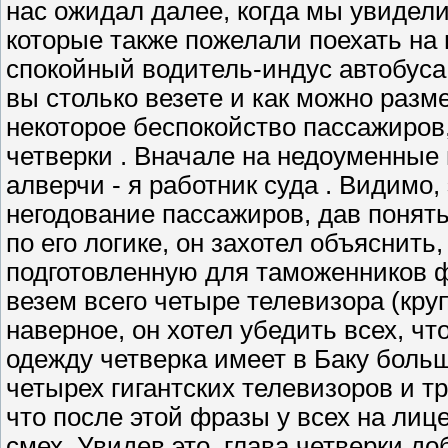
нас ожидал далее, когда мы увидели
которые также пожелали поехать на 
спокойный водитель-индус автобуса 
вы столько везете и как можно разм
некоторое беспокойство пассажиров,
четверки . Вначале на недоуменные 
алверчи - я работник суда . Видимо
негодование пассажиров, дав понять
по его логике, он захотел объяснить,
подготовленную для таможенников ф
везем всего четыре телевизора (кру
наверное, он хотел убедить всех, ч
одежду четверка имеет в Баку больш
четырех гигантских телевизоров и т
что после этой фразы у всех на лице
смех. Увидев это, глава четверки д