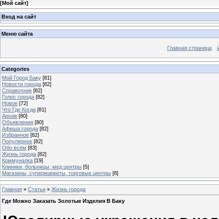
[
Мой сайт
]
Вход на сайт
Меню сайта
Главная страница
Categories
Мой Город Баку
[81]
Новости города
[82]
Справочник
[82]
Голос города
[82]
Новое
[72]
Что Где Когда
[81]
Архив
[80]
Объявления
[80]
Афиша города
[82]
Избранное
[82]
Популярное
[82]
Обо всём
[83]
Жизнь города
[82]
Коммуналка
[19]
Клиники, больницы, мед центры
[5]
Магазины, супермаркеты, торговые центры
[8]
Главная
»
Статьи
»
Жизнь города
Где Можно Заказать Золотые Изделия В Баку