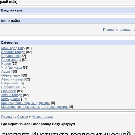
[
Мой сайт
]
Вход на сайт
Меню сайта
Главная страница
Categories
Мой Город Баку
[81]
Новости города
[82]
Справочник
[82]
Голос города
[82]
Новое
[72]
Что Где Когда
[81]
Архив
[80]
Объявления
[80]
Афиша города
[82]
Избранное
[82]
Популярное
[82]
Обо всём
[83]
Жизнь города
[82]
Коммуналка
[19]
Клиники, больницы, мед центры
[5]
Магазины, супермаркеты, торговые центры
[8]
Главная
»
Статьи
»
Жизнь города
Где Берет Начало Газопровод Баку Эрзурум
эксперт Института геополитической