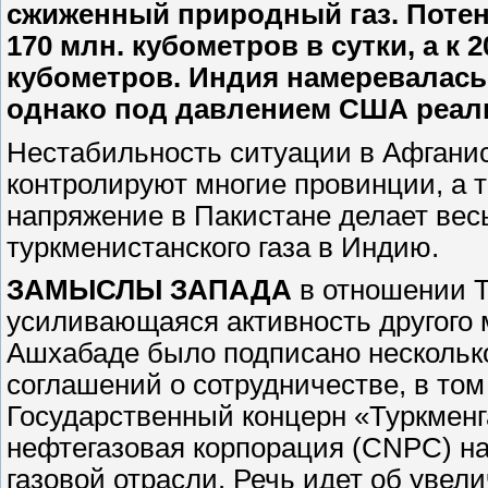
сжиженный природный газ. Поте
170 млн. кубометров в сутки, а к 
кубометров. Индия намеревалась п
однако под давлением США реали
Нестабильность ситуации в Афганис
контролируют многие провинции, а 
напряжение в Пакистане делает вес
туркменистанского газа в Индию.
ЗАМЫСЛЫ ЗАПАДА
в отношении Т
усиливающаяся активность другого м
Ашхабаде было подписано нескольк
соглашений о сотрудничестве, в том
Государственный концерн «Туркменг
нефтегазовая корпорация (CNPC) н
газовой отрасли. Речь идет об увел