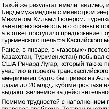
Такой же результат имела, видимо, 
Бердымухамедова с министром энер
Мехметом Хильми Гюлером. Турецки
заинтересованность его страны в по
а в ответ поступило предложение по
туркменского шельфа Каспийского м
Ранее, в январе, в «газовых» постс
Казахстан, Туркменистан) побывал 
США Ричард Лугар, который также п
участию в проекте транскаспийского
американец будто бы привез из Аст
годам до 20 млрд. кубометров газа е
выдают желаемое за действительно
Помимо трудностей с наполнением п
правовая проблема. Тегеран выступа