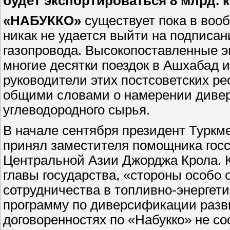
будет экспортироваться 8 млрд. 
«НАБУККО»
существует пока в вооб
никак не удается выйти на подписа
газопровода. Высокопоставленные 
многие десятки поездок в Ашхабад и 
руководители этих постсоветских ре
общими словами о намерении диве
углеводородного сырья.
В начале сентября президент Турк
принял заместителя помощника гос
Центральной Азии Джорджа Крола. К
главы государства, «стороны особо
сотрудничества в топливно-энергети
программу по диверсификации разви
договоренностях по «Набукко» не со