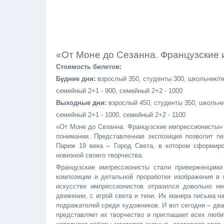
«От Моне до Сезанна. Французские
Стоимость билетов:
Будние дни:
взрослый 350, студенты 300, школьник/п
семейный 2+1 - 900, семейный 2+2 - 1000
Выходные дни:
взрослый 450, студенты 350, школьни
семейный 2+1 - 1000, семейный 2+2 - 1100
«От Моне до Сезанна. Французские импрессионисты» 
понимании. Представленная экспозиция позволит пе
Париж 19 века – Город Света, в котором сформиро
новизной своего творчества.
Французские импрессионисты стали приверженцами
композиции и детальной проработки изображения в
искусстве импрессионистов отразился довольно н
движении, с игрой света и тени. Их манера письма 
подражателей среди художников. И вот сегодня – дв
представляет их творчество и приглашает всех люби