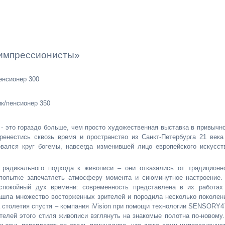
 импрессионисты»
енсионер 300
к/пенсионер 350
- это гораздо больше, чем просто художественная выставка в привычн
ренестись сквозь время и пространство из Санкт-Петербурга 21 века
вался круг богемы, навсегда изменившей лицо европейского искусст
 радикального подхода к живописи – они отказались от традиционн
 попытке запечатлеть атмосферу момента и сиюминутное настроение.
еспокойный дух времени: современность представлена в их работах
нашла множество восторженных зрителей и породила несколько поколен
а столетия спустя – компания iVision при помощи технологии SENSORY
телей этого стиля живописи взглянуть на знакомые полотна по-новому.