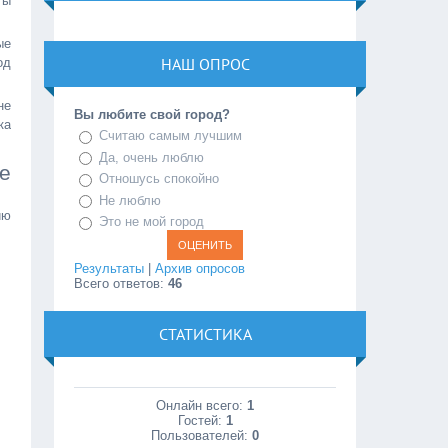
ты
ые
НАШ ОПРОС
од
не
Вы любите свой город?
ка
Считаю самым лучшим
Да, очень люблю
е
Отношусь спокойно
Не люблю
ию
Это не мой город
Результаты
|
Архив опросов
Всего ответов:
46
СТАТИСТИКА
Онлайн всего:
1
Гостей:
1
Пользователей:
0