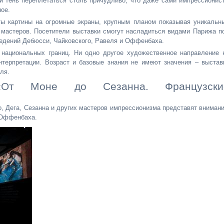
и тень переплетаться столь причудливо, что даже сами импрессионис
ное.
ты картины на огромные экраны, крупным планом показывая уникальн
х мастеров. Посетители выставки смогут насладиться видами Парижа п
едений Дебюсси, Чайковского, Равеля и Оффенбаха.
национальных границ. Ни одно другое художественное направление 
терпретации. Возраст и базовые знания не имеют значения – выстав
ля.
 «От Моне до Сезанна. Французски
о, Дега, Сезанна и других мастеров импрессионизма представят вниман
 Оффенбаха.