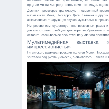
наполняет работы мастеров жизнью, заставляя свет 
вряд ли могли бы представить себе что-нибудь подоб
Десятки проекторов транслируют невероятной красо
мазки кисти Моне, Писсарро, Дега, Сезанна и други
аккомпанемент чарующих звуков музыкальных произв
Импрессионизм существует вне временных рамок и 
давало столько свободы для игры воображения и ин
оставит незабываемое впечатление у любого посетите
Мультимедийная выставка
импрессионисты»
Гигантского размера проекции полотен Моне, Писсарр
зрителей под ритмы Дебюсси, Чайковского, Равеля и