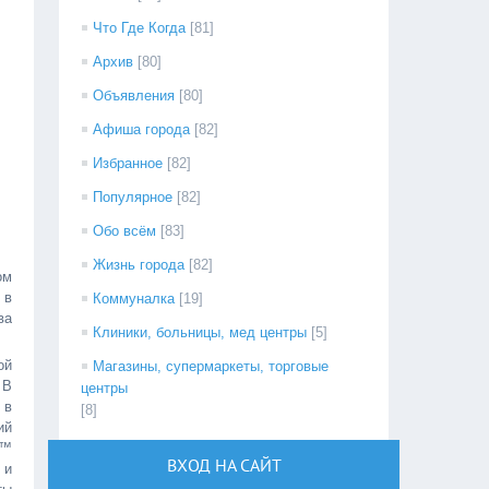
Что Где Когда
[81]
Архив
[80]
Объявления
[80]
Афиша города
[82]
Избранное
[82]
Популярное
[82]
Обо всём
[83]
Жизнь города
[82]
ом
 в
Коммуналка
[19]
ва
Клиники, больницы, мед центры
[5]
ой
Магазины, супермаркеты, торговые
 В
центры
 в
[8]
ий
4™
ВХОД НА САЙТ
 и