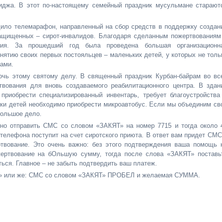
хиджа. В этот по-настоящему семейный праздник мусульмане старают
ило телемарафон, направленный на сбор средств в поддержку создан
ащищенных – сирот-инвалидов. Благодаря сделанным пожертвованиям
ия. За прошедший год была проведена большая организационн
инятию своих первых постояльцев – маленьких детей, у которых не толь
дами.
чь этому святому делу. В священный праздник Курбан-байрам во вс
твования для вновь создаваемого реабилитационного центра. В здан
приобрести специализированный инвентарь, требует благоустройства
овки детей необходимо приобрести микроавтобус. Если мы объединим св
большое дело.
чно отправить СМС со словом «ЗАКЯТ» на номер 7715 и тогда около 
 телефона поступит на счет сиротского приюта. В ответ вам придет СМС
твование. Это очень важно: без этого подтверждения ваша помощь 
жертвование на бОльшую сумму, тогда после слова «ЗАКЯТ» поставь
ться. Главное – не забыть подтвердить ваш платеж.
Т» или же: СМС со словом «ЗАКЯТ» ПРОБЕЛ и желаемая СУММА.