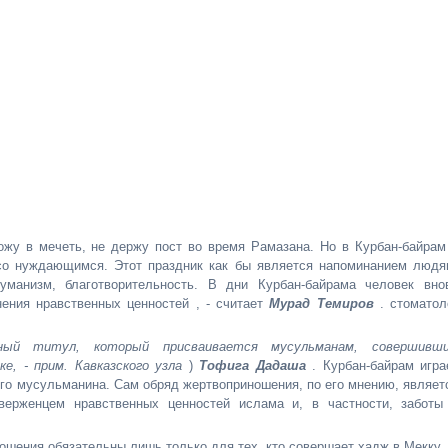
жу в мечеть, не держу пост во время Рамазана. Но в Курбан-байрам
со нуждающимся. Этот праздник как бы является напоминанием людя
уманизм, благотворительность. В дни Курбан-байрама человек вно
ения нравственных ценностей , - считает
Мурад Темиров
. стоматол
зный титул, который присваивается мусульманам, совершивш
е, - прим. Кавказского узла
)
Тофига Дадаша
. Курбан-байрам игра
о мусульманина. Сам обряд жертвоприношения, по его мнению, являет
ерженцем нравственных ценностей ислама и, в частности, заботы
ошения обязательны лишь только для тех, кто совершает хадж в Мекку 