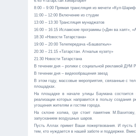
6:45 «Татарстан хәбәрләре»
8:00 – 9:00 Прямая трансляция из мечети «Кул-Шариф
11:00 – 12:00 Включение из студии
13:00 – 13:30 Трансляция мунаджатов
16:00 – 16:15 Исламские программы («Дин ва хаят», 
18:30 «Новости Татарстана»
19:00 – 20:00 Телепередача «Башваткыч»
20:30 – 21:15 «Татарстан. Атналык күзәтү»
21:30 Новости Татарстана
В течении дня – ролики с социальной рекламой ДУМ 
В течении дня – видеообращения звезд
В этом году, массовые мероприятия, связанные с те
площадках.
На площадке в начале улицы Баумана состоится в
реализации которых направится в пользу создания р
угощения жителям и гостям города.
На склоне холма, где стоит памятник М.Вахитов
запусканием воздушных шаров.
Пусть Аллах примет Ваши пожертвования. И пусть В
тем, кто нуждается в нашей заботе и поддержке. Вме