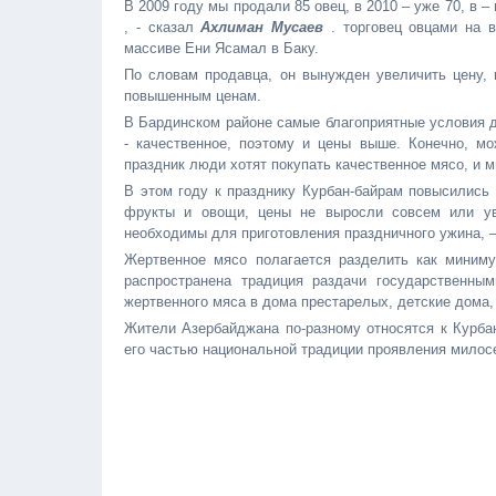
В 2009 году мы продали 85 овец, в 2010 – уже 70, в –
, - сказал
Ахлиман Мусаев
. торговец овцами на 
массиве Ени Ясамал в Баку.
По словам продавца, он вынужден увеличить цену, 
повышенным ценам.
В Бардинском районе самые благоприятные условия дл
- качественное, поэтому и цены выше. Конечно, мо
праздник люди хотят покупать качественное мясо, и м
В этом году к празднику Курбан-байрам повысились 
фрукты и овощи, цены не выросли совсем или ув
необходимы для приготовления праздничного ужина, – 
Жертвенное мясо полагается разделить как миним
распространена традиция раздачи государственны
жертвенного мяса в дома престарелых, детские дома
Жители Азербайджана по-разному относятся к Курбан
его частью национальной традиции проявления мило