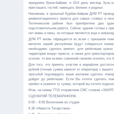
праздника Ураза-байрам, в 10-й день месяца Зуль-
приглашать гостей, навещать близких и родных.
Напомним, в прошлый Курбан-байрам ДУМ РТ провод
реабилитационного приюта для самых слабых и нез
Тюлячинском районе был приобретено два здан
подготовительная работа. Сейчас здания готовы к пр
нет мамы и папы, но которые являются еще и инвали
ДУМ РТ вновь обращается ко всем с призывом помо
мечетях нашей республики будут собираться пожер
необходимо сделать ремонт, для ребятишек нужно 
территория вокруг приюта, а также для транспортир
усилия, то вне всяких сомнений сможем осилить это 
Для того, что принять участие в марафоне достато
рублей (точная сумма зависит от оператора) с вашего
просьбой подтвердить ваше желание сделать пожер
дойдет до ребятишек. Если Вы хотите сделать по
пробел и укажите ту сумму, которой вы хотите подели
Итак, на номер 7715 отправляем СМС словом «ЗАКЯ
СЦЕНАРИЙ ТЕЛЕМАРАФОНА
6:00 – 8:00 Включение из студии
6:30 «Новости Татарстана»