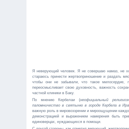
Я неверующий человек. Я не совершаю намаз, не хо
стараюсь принести жертвоприношение и раздать мя
чтобы они не забывали, что такое милосердие, г
переосмысливает свою духовность, важность сохран
частной клиники в Баку.
По мнению Кербелаи (
неофициальный религио
паломничество в святыню в городе Кербела в Ирак
важную роль в мировоззрении и мироощущении каждог
демонстрацией и выражением намерения быть прив
единоверцах, нуждающихся в помощи.
С другой стороны, как отметил верующий, жертвоприн