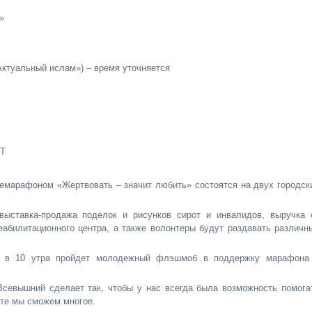
»
«Актуальный ислам») – время уточняется
РТ
лемарафоном «Жертвовать – значит любить» состоятся на двух городск
ыставка-продажа поделок и рисунков сирот и инвалидов, выручка 
еабилитационного центра, а также волонтеры будут раздавать различн
у, в 10 утра пройдет молодежный флэшмоб в поддержку марафона
севышний сделает так, чтобы у нас всегда была возможность помога
сте мы сможем многое.