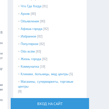
Что Где Когда
[81]
Архив
[80]
Объявления
[80]
Афиша города
[82]
 В
Избранное
[82]
ен
Популярное
[82]
Обо всём
[83]
жи
от
Жизнь города
[82]
Коммуналка
[19]
цу
Клиники, больницы, мед центры
[5]
Магазины, супермаркеты, торговые
из
центры
ам
[8]
по
ВХОД НА САЙТ