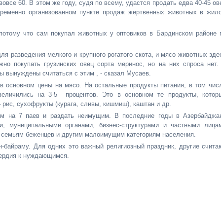
 вовсе 60. В этом же году, судя по всему, удастся продать едва 40-45 ов
временно организованном пункте продаж жертвенных животных в жил
потому что сам покупал животных у оптовиков в Бардинском районе 
я разведения мелкого и крупного рогатого скота, и мясо животных зде
жно покупать грузинских овец сорта меринос, но на них спроса нет.
ы вынуждены считаться с этим , - сказал Мусаев.
в основном цены на мясо. На остальные продукты питания, в том чис
еличились на 3-5 процентов. Это в основном те продукты, котор
рис, сухофрукты (курага, сливы, кишмиш), каштан и др.
ум на 7 паев и раздать неимущим. В последние годы в Азербайджа
ми, муниципальными органами, бизнес-структурами и частными лица
, семьям беженцев и другим малоимущим категориям населения.
-байраму. Для одних это важный религиозный праздник, другие счита
сердия к нуждающимся.