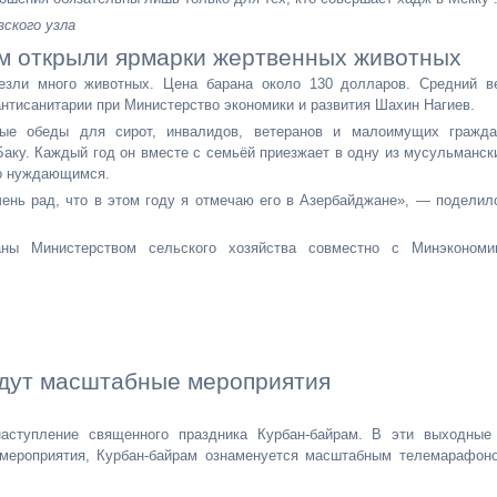
зского узла
ам открыли ярмарки жертвенных животных
везли много животных. Цена барана около 130 долларов. Средний в
нтисанитарии при Министерство экономики и развития Шахин Нагиев.
ные обеды для сирот, инвалидов, ветеранов и малоимущих гражда
аку. Каждый год он вместе с семьёй приезжает в одну из мусульманск
со нуждающимся.
ень рад, что в этом году я отмечаю его в Азербайджане», — поделил
аны Министерством сельского хозяйства совместно с Минэкономи
ждут масштабные мероприятия
аступление священного праздника Курбан-байрам. В эти выходные
 мероприятия, Курбан-байрам ознаменуется масштабным телемарафон