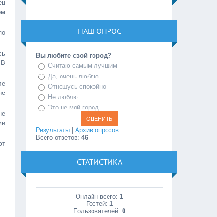
ец
ом
НАШ ОПРОС
по
сь
Вы любите свой город?
 В
Считаю самым лучшим
Да, очень люблю
ле
Отношусь спокойно
ые
Не люблю
Это не мой город
не
ми
Результаты
|
Архив опросов
Всего ответов:
46
ют
СТАТИСТИКА
Онлайн всего:
1
Гостей:
1
Пользователей:
0