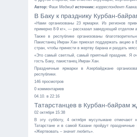
Автор:
Фаик Меджид
источник:
корреспондент Кавка
В Баку к празднику Курбан-байр
«Нами организованы 23 ярмарки. Из регионов при
примерно 8-9 кг», — рассказал заведующий отделом а
Также в республике организованы благотворитель
Пакистанец Имран Хан приехал поддержать акцию в Б
стран, чтобы принести в жертву барана и раздать мя
«Это самый светлый, самый приятный праздник. Я оч
гость Баку, пакистанец Имран Хан.
Праздничные ярмарки в Азербайджане организов
республики.
146 просмотров
0 комментариев
04.10. в 22:16
Татарстанцев в Курбан-байрам 
02 октября 15:38
В эту субботу, 4 октября мусульмане отмечают н
Татарстане и в самой Казани пройдут праздничные
«Жертвовать – значит любить».