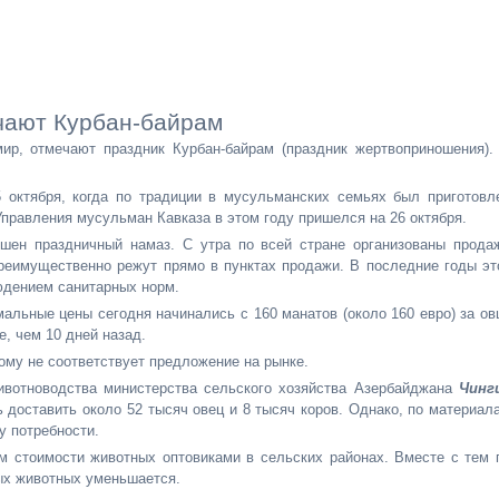
чают Курбан-байрам
ир, отмечают праздник Курбан-байрам (праздник жертвоприношения).
 октября, когда по традиции в мусульманских семьях был приготовл
правления мусульман Кавказа в этом году пришелся на 26 октября.
шен праздничный намаз. С утра по всей стране организованы прода
реимущественно режут прямо в пунктах продажи. В последние годы эт
юдением санитарных норм.
альные цены сегодня начинались с 160 манатов (около 160 евро) за ов
е, чем 10 дней назад.
ому не соответствует предложение на рынке.
ивотноводства министерства сельского хозяйства Азербайджана
Чинг
 доставить около 52 тысяч овец и 8 тысяч коров. Однако, по материал
у потребности.
 стоимости животных оптовиками в сельских районах. Вместе с тем 
ых животных уменьшается.