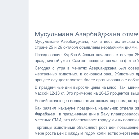
Мусульмане Азербайджана отме
Мусульмане Азербайджана, как и весь исламский м
стране 25 и 26 октября объявлены нерабочими днями.
Празднование Курбан-байрама началось с вечера 25
праздничный ужин. Сам же праздник согласно фетве У
Сегодня с утра в мечетях Азербайджана был совер
жертвенных животных, в основном овец. Животных п
процесс осуществляется более организованно с собл
В праздничные дни выросли цены на мясо. Так, миним
массой 12-13 кг. Это примерно на 10-15 процентов выш
Резкий скачок цен вызван ажиотажным спросом, котор
Как заявил накануне праздника начальник отдела ж
Фараджев
. в праздничные дни в Баку планировалось
местных СМИ, это обеспечивает городу лишь половин
Торговцы животными объясняют рост цен повышением
мере роста цен с каждым годом количество жертвенн