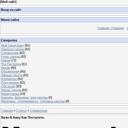
[
Мой сайт
]
Вход на сайт
Меню сайта
Главная страница
Categories
Мой Город Баку
[81]
Новости города
[82]
Справочник
[82]
Голос города
[82]
Новое
[72]
Что Где Когда
[81]
Архив
[80]
Объявления
[80]
Афиша города
[82]
Избранное
[82]
Популярное
[82]
Обо всём
[83]
Жизнь города
[82]
Коммуналка
[19]
Клиники, больницы, мед центры
[5]
Магазины, супермаркеты, торговые центры
[8]
Главная
»
Статьи
»
Справочник
Вузы В Баку Как Поступить