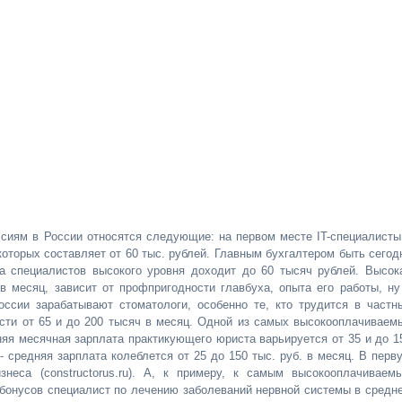
сиям в России относятся следующие: на первом месте IT-специалисты
которых составляет от 60 тыс. рублей. Главным бухгалтером быть сегод
та специалистов высокого уровня доходит до 60 тысяч рублей. Высок
 в месяц, зависит от профпригодности главбуха, опыта его работы, ну
оссии зарабатывают стоматологи, особенно те, кто трудится в частн
ости от 65 и до 200 тысяч в месяц. Одной из самых высокооплачиваем
няя месячная зарплата практикующего юриста варьируется от 35 и до 1
 средняя зарплата колеблется от 25 до 150 тыс. руб. в месяц. В перв
знеса (constructorus.ru). А, к примеру, к самым высокооплачиваем
бонусов специалист по лечению заболеваний нервной системы в средн