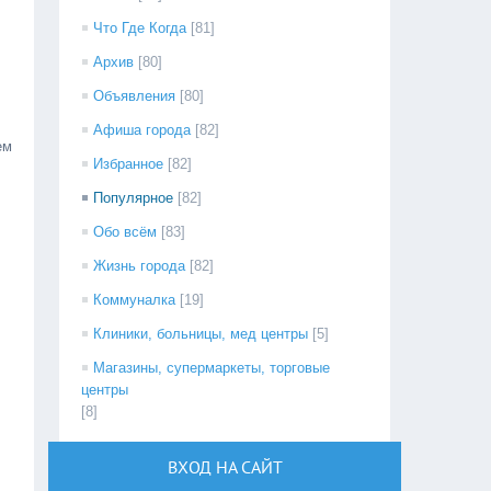
Что Где Когда
[81]
Архив
[80]
Объявления
[80]
Афиша города
[82]
ем
Избранное
[82]
Популярное
[82]
Обо всём
[83]
Жизнь города
[82]
Коммуналка
[19]
Клиники, больницы, мед центры
[5]
Магазины, супермаркеты, торговые
центры
[8]
ВХОД НА САЙТ