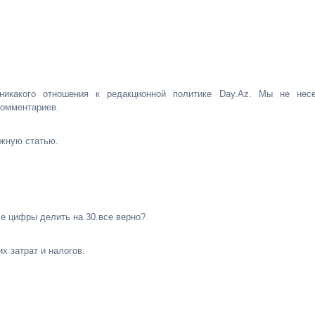
никакого отношения к редакционной политике Day.Az. Мы не нес
комментариев.
ужную статью.
се цифры делить на 30.все верно?
х затрат и налогов.