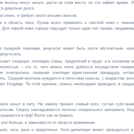
гие волосы могут начать расти на этом месте, но это займет время. Э
ся довольно долго.
а сеанс, и требует около восьми сеансов.
чи и область паха. Лучше всего применять к светлой коже с темны
 Для черной кожи хорошо подходит только один тип лазера, неодимов
в лазерной эпиляции, результат может быть почти абсолютным, нуж
результата.
лают лазерную эпиляцию спины, предплечий и груди, и в основном о
полностью – это то, чего можно легко добиться посредством лазерн
ме электролиза, лазерная эпиляция единственная процедура, котор
ить. Средний мужчина нуждается в пяти-семи сеансах, с возрастом, вол
ает Голдберг. По этой причине, сеансы необходимо проводить в средн
воск канул в лету. На замену пришел соевый воск, густая субстанци
волосам. Сверху накладываются полоски специального материала. Ког
 срываются и пуф! Волос как не бывало.
 или больше, в зависимости от области применения.
шея, ноги, руки и предплечья. Хотя депиляция может проводиться и