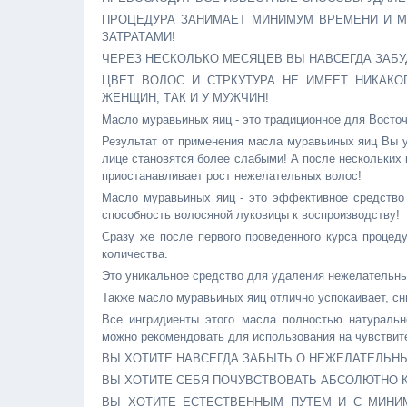
ПРОЦЕДУРА ЗАНИМАЕТ МИНИМУМ ВРЕМЕНИ И 
ЗАТРАТАМИ!
ЧЕРЕЗ НЕСКОЛЬКО МЕСЯЦЕВ ВЫ НАВСЕГДА ЗАБУ
ЦВЕТ ВОЛОС И СТРКУТУРА НЕ ИМЕЕТ НИКАКО
ЖЕНЩИН, ТАК И У МУЖЧИН!
Масло муравьиных яиц - это традиционное для Восточ
Результат от применения масла муравьиных яиц Вы у
лице становятся более слабыми! А после нескольких 
приостанавливает рост нежелательных волос!
Масло муравьиных яиц - это эффективное средство 
способность волосяной луковицы к воспроизводству!
Сразу же после первого проведенного курса процед
количества.
Это уникальное средство для удаления нежелательных
Также масло муравьиных яиц отлично успокаивает, с
Все ингридиенты этого масла полностью натуральн
можно рекомендовать для использования на чувствите
ВЫ ХОТИТЕ НАВСЕГДА ЗАБЫТЬ О НЕЖЕЛАТЕЛЬН
ВЫ ХОТИТЕ СЕБЯ ПОЧУВСТВОВАТЬ АБСОЛЮТНО КОМФ
ВЫ ХОТИТЕ ЕСТЕСТВЕННЫМ ПУТЕМ И С МИНИМА