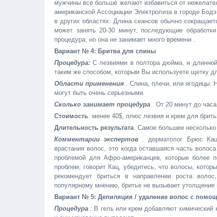
мужчины все больше желают избавиться от нежелатель
американской Ассоциации Электролиза в городе Бодэ
в других областях: Длина сеансов обычно сокращаетс
может занять 20-30 минут, последующие обработки
процедура, но она не занимает много времени .
Вариант № 4: Бритва для спины
Процедура:
С лезвиями в полтора дюйма, и длинной 
таким же способом, которым Вы используете щетку д
Области применения
. Спина, плечи, или ягодицы. 
могут быть очень серьезными.
Сколько занимает процедура
. От 20 минут до часа
Стоимость
. менее 40$, плюс лезвия и крем для брить
Длительность результата
. Самое большее несколько
Комментарии экспертов
. дерматолог Брюс Кац 
врастания волос, это когда оставшаяся часть волоса
проблемой для Афро-американцев, которые более 
проблем, говорит Кац, убедитесь, что волосы, кото
рекомендует бриться в направлении роста волос
популярному мнению, бритье не вызывает утолщение 
Вариант № 5: Депиляция / удаление волос с помо
Процедура
:
В гель или крем добавляют химический к