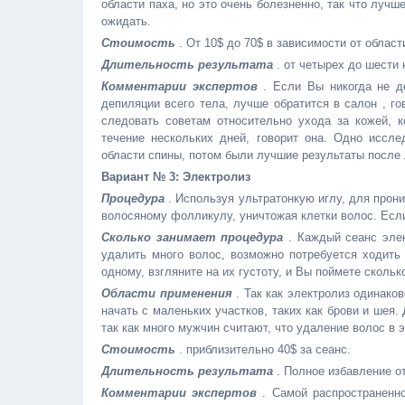
области паха, но это очень болезненно, так что лучш
ожидать.
Стоимость
. От 10$ до 70$ в зависимости от област
Длительность результата
. от четырех до шести 
Комментарии экспертов
. Если Вы никогда не д
депиляции всего тела, лучше обратится в салон , г
следовать советам относительно ухода за кожей, 
течение нескольких дней, говорит она. Одно иссл
области спины, потом были лучшие результаты после 
Вариант № 3: Электролиз
Процедура
. Используя ультратонкую иглу, для прон
волосяному фолликулу, уничтожая клетки волос. Если
Сколько занимает процедура
. Каждый сеанс элек
удалить много волос, возможно потребуется ходить
одному, взгляните на их густоту, и Вы поймете скольк
Области применения
. Так как электролиз одинако
начать с маленьких участков, таких как брови и шея
так как много мужчин считают, что удаление волос в 
Стоимость
. приблизительно 40$ за сеанс.
Длительность результата
. Полное избавление о
Комментарии экспертов
. Самой распространенно