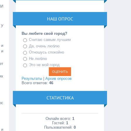
МИ
НАШ ОПРОС
 У
Вы любите свой город?
Считаю самым лучшим
 и
Да, очень люблю
 и
Отношусь спокойно
Не люблю
ет
Это не мой город
их
Результаты
|
Архив опросов
Всего ответов:
46
СТАТИСТИКА
ос
Онлайн всего:
1
Гостей:
1
Пользователей:
0
 и