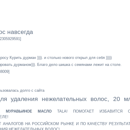
ос навсегда
[2305929591]
су Курить дурман )))). и столько нового открыл для себя )))))
ировать дурманом))). Благо дело шишка с семянами лежит на столе.
38009]
льзовалась долго с сайта
ля удаления нежелательных волос, 20 мл
ОЕ
МУРАВЬИНОЕ МАСЛО
TALA! ПОМОГАЕТ ИЗБАВИТСЯ 
ЕЛЕ!
Т АНАЛОГОВ НА РОССИЙСКОМ РЫНКЕ И ПО КАЧЕСТВУ РЕЗУЛЬТА
НИЯ НЕЖЕЛАТЕЛЬНЫХ ВОЛОС!