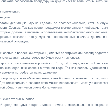
е сначала попробовать процедуру на других частях тела, чтобы знать че
и применения.
недель.
елали депиляцию, лучше сделать ее профессионально, хотя, в случ
оворит Сернюк. Так как после процедуры можно занести инфекцию, важ
которые должны включать использование антибактериального лосьона
едование показало, что у мужчин, попробовавших сначала депиляцию
лазерной эпиляции.
икновения в волосяной стержень, слабый электрический разряд подается
 клетка уничтожена, волос не будет расти там снова.
тролиза относительно короткий - от 10 до 20 минут, но если Вам нуж
 на еженедельные сеансы в течении года. Так как волосы удаляются 
о времени потребуется на их удаление.
во хорош для всех областей кожи, из-за больших временных затрат, луч
. Для электролиза в области паха можно использовать местную анестези
этой области является очень болезненным.
т нежелательных волос
й среди молодых людей является область межбровья, но с возрасто