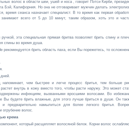
ных волос в области шеи, ушей и носа , говорит Пэтси Кирби, президе
га Бэй, Калифорния. Но она не отговаривает мужчин делать электролиз
я, время сеанса назначает специалист. В то время как первая обработ
 занимают всего от 5 до 10 минут, таким образом, хоть это и част
ручкой, эта специальная прямая бритва позволяет брить спину и плеч
ля спины во время душа.
Не рекомендуется брить область паха, если Вы порежетесь, то осложнен
.
я.
 дней.
напоминает, чем быстрее и легче процесс бритья, тем больше ри
 растет внутрь в кожу вместо того, чтобы расти наружу. Это может ста
подвержены инфекциям, вызванными вросшими волосами. Во избежан
рые Вы будете брить влажные, для этого лучше бриться в душе. Он так
, и предварительно намылиться для более легкого бритья. Вопре
и огрубение волос.
щью крема
омпонент, который расщепляет волосяной белок. Корни волос ослабляю