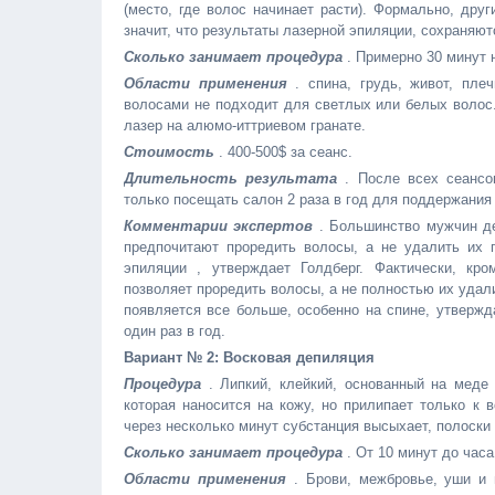
(место, где волос начинает расти). Формально, дру
значит, что результаты лазерной эпиляции, сохраняют
Сколько занимает процедура
. Примерно 30 минут н
Области применения
. спина, грудь, живот, пле
волосами не подходит для светлых или белых волос.
лазер на алюмо-иттриевом гранате.
Стоимость
. 400-500$ за сеанс.
Длительность результата
. После всех сеансо
только посещать салон 2 раза в год для поддержания 
Комментарии экспертов
. Большинство мужчин де
предпочитают проредить волосы, а не удалить их 
эпиляции , утверждает Голдберг. Фактически, кро
позволяет проредить волосы, а не полностью их удал
появляется все больше, особенно на спине, утвержд
один раз в год.
Вариант № 2: Восковая депиляция
Процедура
. Липкий, клейкий, основанный на меде 
которая наносится на кожу, но прилипает только к 
через несколько минут субстанция высыхает, полоски
Сколько занимает процедура
. От 10 минут до часа
Области применения
. Брови, межбровье, уши и 