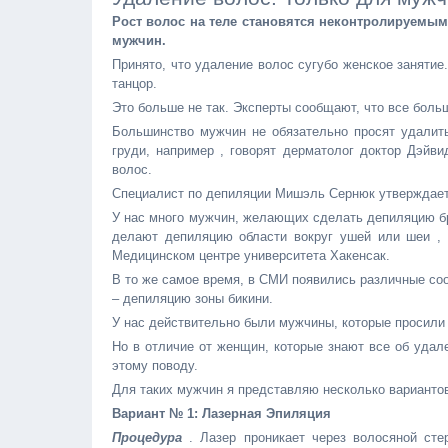
Рост волос на теле становятся неконтролируемы
мужчин.
Принято, что удаление волос сугубо женское занятие.
танцор.
Это больше не так. Эксперты сообщают, что все боль
Большинство мужчин не обязательно просят удалить
груди, например , говорят дерматолог доктор Дэйв
волос.
Специалист по депиляции Мишэль Сернюк утверждает
У нас много мужчин, желающих сделать депиляцию бр
делают депиляцию области вокруг ушей или шеи , 
Медицинском центре университета Хакенсак.
В то же самое время, в СМИ появились различные со
– депиляцию зоны бикини.
У нас действительно были мужчины, которые просили 
Но в отличие от женщин, которые знают все об уда
этому поводу.
Для таких мужчин я представляю несколько вариантов
Вариант № 1: Лазерная Эпиляция
Процедура
. Лазер проникает через волосяной сте