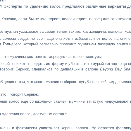
м? Эксперты по удалению волос предлагают различные варианты д
 Конечно, если Вы не культурист, велосипедист, пловец или экзотическ
ше мужчин ухаживают за своим телом так же, как женщины, включая кож
 волосы везде, но все чаще они хотят избавиться от волос на спине
ид Гольдберг, который регулярно проводит мужчинам лазерную эпиляц
, что мужчины составляют хорошую часть ее клиентуры.
овей, они хотят придать им форму и убрать этот хмурый взгляд, еще о
говорит Сернюк, специалист по депиляции в салоне
Beyond
Day
Spa
общения о том, что много мужчин выбирают сугубо женский вид депиляц
это , говорит Сернюк.
лении волос еще со школьной скамьи, мужчины зачастую недоумевают 
 удаления волос, доступных сегодня.
ржень и фактически уничтожает корень волоса. Но остается фоллик