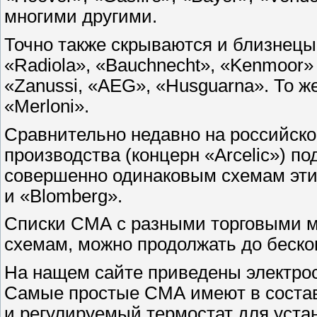
многими другими.
Точно также скрываются и близнецы 
«Radiola», «Bauchnecht», «Kenmoor» 
«Zanussi, «AEG», «Husguarna». То 
«Merloni».
Сравнительно недавно на российск
производства (концерн «Arcelic») по
совершенно одинаковым схемам эти
и «Blomberg».
Списки СМА с разными торговыми м
схемам, можно продолжать до беско
На нащем сайте приведены электро
Самые простые СМА имеют в состав
и регулируемый термостат для уста