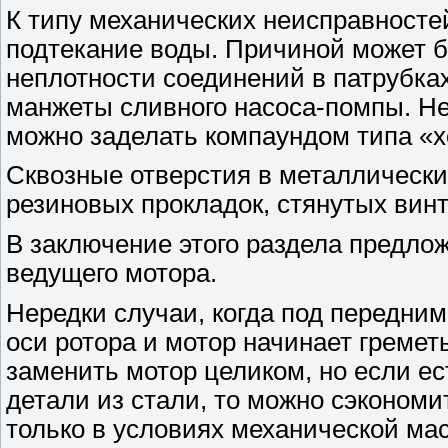
К типу механических неисправност
подтекание воды. Причиной может б
неплотности соединений в патрубка
манжеты сливного насоса-помпы. Н
можно заделать компаундом типа «хо
Сквозные отверстия в металлически
резиновых прокладок, стянутых вин
В заключение этого раздела предло
ведущего мотора.
Нередки случаи, когда под передни
оси ротора и мотор начинает греме
заменить мотор целиком, но если е
детали из стали, то можно сэкономи
только в условиях механической маст