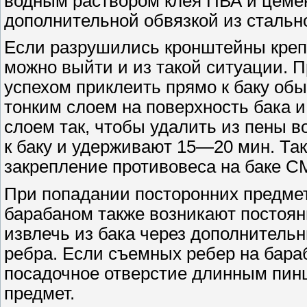
водным раствором клея ПВА и цемен
дополнительной обвязкой из стальн
Если разрушились кронштейны крепл
можно выйти и из такой ситуации. 
успехом приклеить прямо к баку об
тонким слоем на поверхность бака 
слоем так, чтобы удалить из пены 
к баку и удерживают 15—20 мин. Та
закрепление противовеса на баке С
При попадании посторонних предмет
барабаном также возникают постоя
извлечь из бака через дополнитель
ребра. Если съемных ребер на бараб
посадочное отверстие длинным пин
предмет.