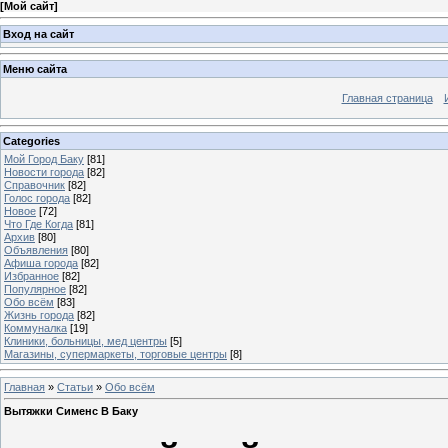
[
Мой сайт
]
Вход на сайт
Меню сайта
Главная страница
Categories
Мой Город Баку
[81]
Новости города
[82]
Справочник
[82]
Голос города
[82]
Новое
[72]
Что Где Когда
[81]
Архив
[80]
Объявления
[80]
Афиша города
[82]
Избранное
[82]
Популярное
[82]
Обо всём
[83]
Жизнь города
[82]
Коммуналка
[19]
Клиники, больницы, мед центры
[5]
Магазины, супермаркеты, торговые центры
[8]
Главная
»
Статьи
»
Обо всём
Вытяжки Сименс В Баку