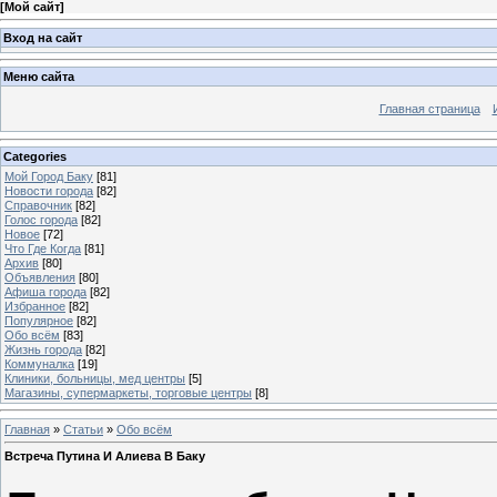
[
Мой сайт
]
Вход на сайт
Меню сайта
Главная страница
Categories
Мой Город Баку
[81]
Новости города
[82]
Справочник
[82]
Голос города
[82]
Новое
[72]
Что Где Когда
[81]
Архив
[80]
Объявления
[80]
Афиша города
[82]
Избранное
[82]
Популярное
[82]
Обо всём
[83]
Жизнь города
[82]
Коммуналка
[19]
Клиники, больницы, мед центры
[5]
Магазины, супермаркеты, торговые центры
[8]
Главная
»
Статьи
»
Обо всём
Встреча Путина И Алиева В Баку