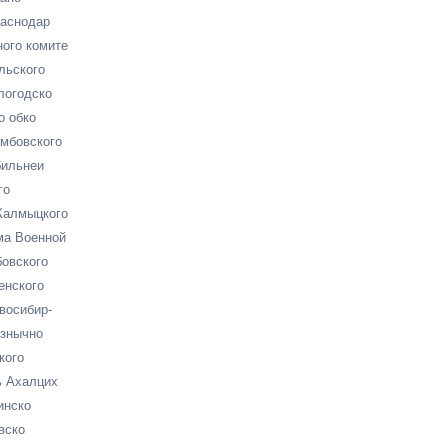
раснодар
ого комите
льского
логодско
о обко
мбовского
бильнеи
го
Калмыцкого
ма Военной
овского
енского
восибир-
изнычно
кого
 Ахалцих
инско
вско