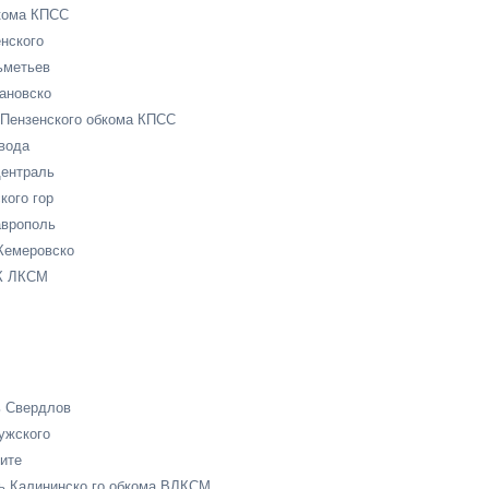
жкома КПСС
нского
ьметьев
ановско
Пензенского обкома КПСС
вода
ентраль
ого гор
аврополь
Кемеровско
ЦК ЛКСМ
 Свердлов
ужского
ите
ь Калининско го обкома ВЛКСМ