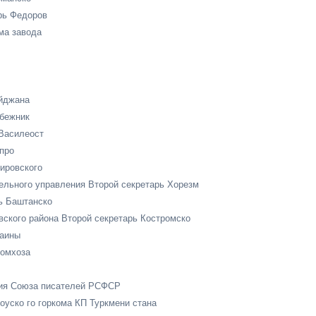
рь Федоров
ма завода
айджана
лбежник
Василеост
про
ировского
льного управления Второй секретарь Хорезм
ь Баштанско
кого района Второй секретарь Костромско
раины
ромхоза
ния Союза писателей РСФСР
уско го горкома КП Туркмени стана