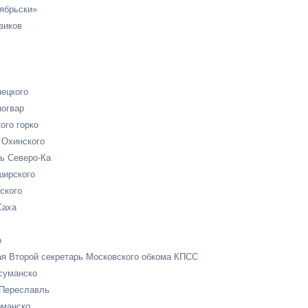
ябрьски»
зиков
ецкого
огвар
го горко
 Охинского
ь Северо-Ка
ирского
ского
Саха
о
 Второй секретарь Московского обкома КПСС
суманско
 Переславль
рманско