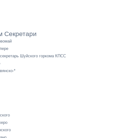
м Секретари
рвомай
пере
секретарь Шуйского горкома КПСС
о
вянско-*
ского
жеро
ского
ано