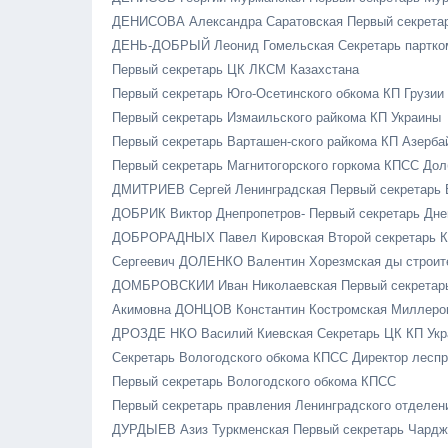
ДЕНИСОВА Александра Саратовская Первый секрета
ДЕНЬ-ДОБРЫЙ Леонид Гомельская Секретарь партко
Первый секретарь ЦК ЛКСМ Казахстана
Первый секретарь Юго-Осетинского обкома КП Грузии
Первый секретарь Измаильского райкома КП Украины
Первый секретарь Варташен-ского райкома КП Азерб
Первый секретарь Магнитогорского горкома КПСС До
ДМИТРИЕВ Сергей Ленинградская Первый секретарь 
ДОБРИК Виктор Днепропетров- Первый секретарь Дне
ДОБРОРАДНЫХ Павел Кировская Второй секретарь К
Сергеевич ДОЛЕНКО Валентин Хорезмская ды строите
ДОМБРОВСКИИ Иван Николаевская Первый секретар
Акимовна ДОНЦОВ Константин Костромская Миллеровс
ДРОЗДЕ НКО Василий Киевская Секретарь ЦК КП Ук
Секретарь Вологодского обкома КПСС Директор лесп
Первый секретарь Вологодского обкома КПСС
Первый секретарь правления Ленинградского отделе
ДУРДЫЕВ Азиз Туркменская Первый секретарь Чарджо