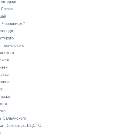
логодско
 Союза
май
 Черновицко*
 завода
стского
 Тосненского
анского
ского
нзен
аины
джони
го
льско
кого
ого
ь Сальянского
ан- Секретарь ВЦСПС
о