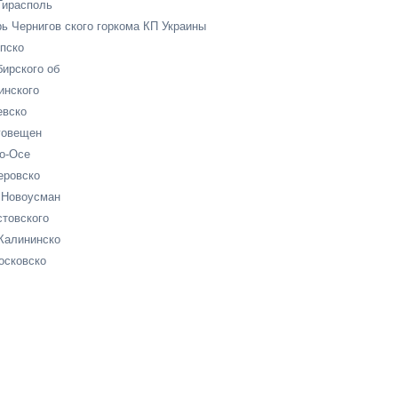
Тирасполь
ь Чернигов ского горкома КП Украины
пско
ирского об
инского
евско
говещен
о-Осе
еровско
 Новоусман
товского
Калининско
осковско