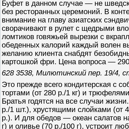
Буфет в данном случае — не шведск
без ресторанных церемоний. В конте
внимание на главу азиатских сэндв
сворачивают в рулет с щедрыми вло
ломтиков говяжьей вырезки с вкрап
обеденных калорий каждый волен в
желанию клиента снабдят безобидн
картошкой фри. Цена вопроса — 290
628 3538, Милютинский пер. 19/4, ст
Это прежде всего кондитерская с со
тортами (от 280 р./1 кг) и трюфелями
Братья годятся на все случаи жизни
р./1 шт.), хрустящими слойками (от 
р.). И для обедов — океан салатов н
г) и оливье (70 р./100 г), устроит 