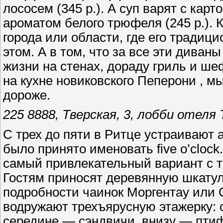
лососем (345 р.). А суп варят с ка
ароматом белого трюфеля (245 р.). 
города или области, где его традици
этом. А в том, что за все эти диван
жизни на стенах, дораду гриль и ш
на кухне новиковского Пеперони , м
дороже.
225 8888, Тверская, 3, лобби отеля 
С трех до пяти в Ритце устраивают 
было принято именовать five o’clock
самый привлекательный вариант с т
Гостям приносят деревянную шкатул
подробности чаинок Моргентау или С
водружают трехъярусную этажерку: 
середине — сэндвичи, внизу — птиф