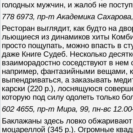
голодных мужчин, и жалоб не поступ
778 6973, пр-т Академика Сахарова,
Ресторан выглядит, как будто на дв
льющиеся из динамиков хиты Комбин
просто пощупать, можно впасть в ст
даже Книге Судеб. Несколько десят
взаиморадостно соседствуют в нем с
например, фантазийными вещами, ка
выпендриваться, а заказывать мед
карски (220 р.), лоснящуюся соверше
которую под силу одолеть только б
602 4655, пр-т Мира, 99, пн-вс 12.0
Баклажаны здесь ловко обжаривают
моцареллой (345 р.). Огромные кв