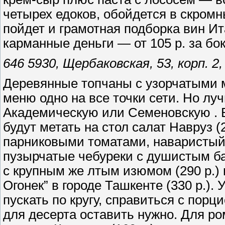
четырех едоков, обойдется в скромн
пойдет и грамотная подборка вин Ит
карманные деньги — от 105 р. за бо
646 5930, Щербаковская, 53, корп. 2
Деревянные топчаны с узорчатыми м
меню одно на все точки сети. Но луч
Академическую или Семеновскyю . В
будут метать на стол салат Навруз (
парниковыми томатами, наваристый л
пузырчатые чебуреки с душистым б
с крупным же лтым изюмом (290 р.)
Огонек” в городе Ташкенте (330 р.)
пускать по кругу, справиться с порц
для десерта оставить нужно. Для ро