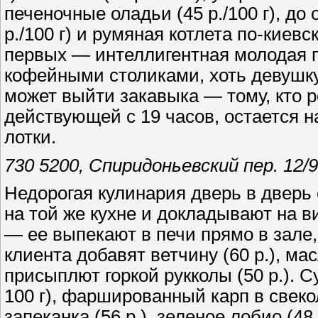
печеночные оладьи (45 р./100 г), д
р./100 г) и румяная котлета по-киевс
первых — интеллигентная молодая п
кофейными столиками, хоть девушку
может выйти закавыка — тому, кто 
действующей с 19 часов, остается 
лотки.
730 5200, Спиридоньевский пер. 12/
Недорогая кулинария дверь в дверь
на той же кухне и докладывают на в
— ее выпекают в печи прямо в зале,
клиента добавят ветчину (60 р.), мас
присыплют горкой рукколы (50 р.). Су
100 г), фаршированный карп в свеко
запеканка (56 р.), зеленое лобио (48