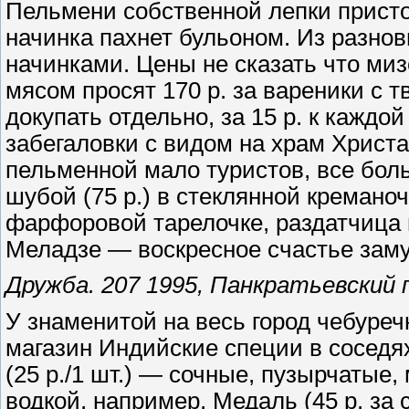
Пельмени собственной лепки присто
начинка пахнет бульоном. Из разно
начинками. Цены не сказать что ми
мясом просят 170 р. за вареники с 
докупать отдельно, за 15 р. к каждой
забегаловки с видом на храм Христа
пельменной мало туристов, все бол
шубой (75 р.) в стеклянной креманочк
фарфоровой тарелочке, раздатчица 
Меладзе — воскресное счастье зам
Дружба. 207 1995, Панкратьевский п
У знаменитой на весь город чебуре
магазин Индийские специи в соседях
(25 р./1 шт.) — сочные, пузырчатые,
водкой, например, Медаль (45 р. за с