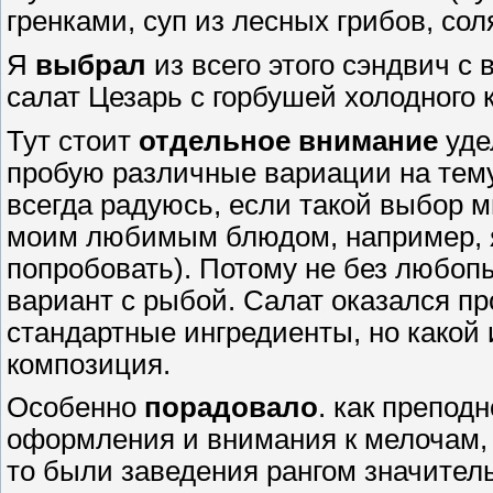
гренками, суп из лесных грибов, соля
Я
выбрал
из всего этого сэндвич с
салат Цезарь с горбушей холодного 
Тут стоит
отдельное внимание
уде
пробую различные вариации на тему
всегда радуюсь, если такой выбор м
моим любимым блюдом, например, я
попробовать). Потому не без любоп
вариант с рыбой. Салат оказался п
стандартные ингредиенты, но какой 
композиция.
Особенно
порадовало
. как препод
оформления и внимания к мелочам, я
то были заведения рангом значите