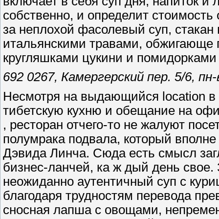
включает в себя суп дня, напиток и 
собственно, и определит стоимость 
за неплохой фасолевый суп, стакан
итальянскими травами, обжигающе г
кругляшками цукини и помидорками 
692 0267, Камергерский пер. 5/6, пн
Несмотря на выдающийся location в
тибетскую кухню и обещание на офи
, ресторан отчего-то не жалуют пос
полумрака подвала, который вполне
Дэвида Линча. Сюда есть смысл загл
бизнес-ланчей, ка ж дый день свое. 
неожиданно аутентичный суп с куриц
благодаря трудностям перевода пре
сносная лапша с овощами, непремен