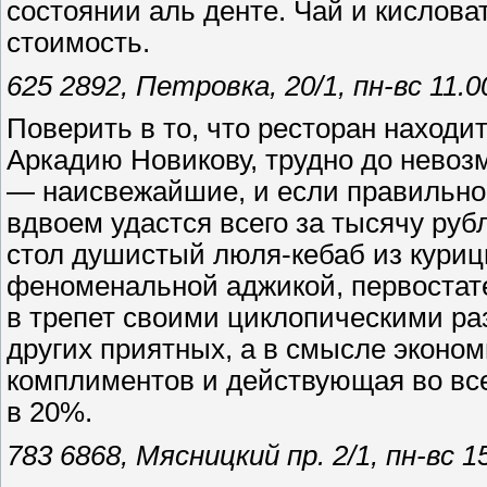
состоянии аль денте. Чай и кислова
стоимость.
625 2892, Петровка, 20/1, пн-вс 11.
Поверить в то, что ресторан находи
Аркадию Новикову, трудно до невоз
— наисвежайшие, и если правильно 
вдвоем удастся всего за тысячу руб
стол душистый люля-кебаб из курицы
феноменальной аджикой, первостате
в трепет своими циклопическими раз
других приятных, а в смысле экон
комплиментов и действующая во все
в 20%.
783 6868, Мясницкий пр. 2/1, пн-вс 