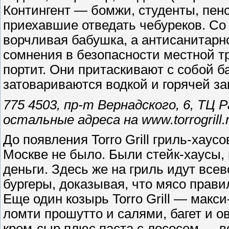
Контингент — бомжи, студенты, пен
приехавшие отведать чебуреков. Со 
ворчливая бабушка, а антисанитарн
сомнения в безопасности местной тр
портит. Они притаскивают с собой 
затовариваются водкой и горячей за
775 4503, пр-т Вернадского, 6, ТЦ 
остальные адреса на www.torrogrill.
До появления Torro Grill гриль-хаус
Москве не было. Были стейк-хаусы, г
деньги. Здесь же на гриль идут все
бургеры, доказывая, что мясо прав
Еще один козырь Torro Grill — мак
ломти прошутто и салями, багет и о
крем-сыр плюс паста с лососем — вс