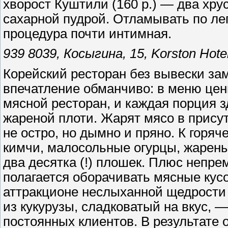
хворост Куштили (160 р.) — два хр
сахарной пудрой. Отламывать по леп
процедура почти интимная.
939 8039, Косыгина, 15, Korston Hot
Корейский ресторан без вывески зам
впечатление обманчиво: в меню цены
мясной ресторан, и каждая порция з
жареной плоти. Жарят мясо в присут
не остро, но дымно и пряно. К горяч
кимчи, малосольные огурцы, жареные
два десятка (!) плошек. Плюс непре
полагается оборачивать мясные кусоч
аттракционе неслыханной щедрости
из кукурузы, сладковатый на вкус, 
постоянных клиентов. В результате 