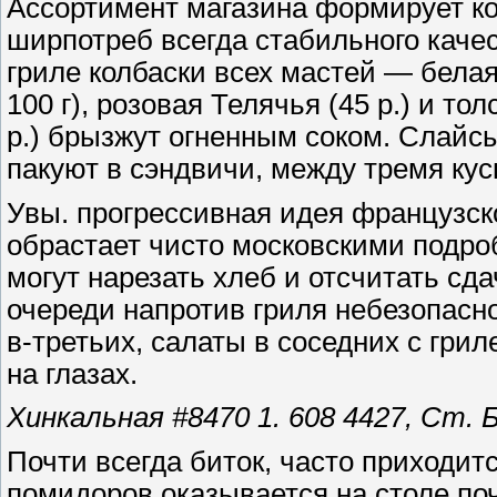
Ассортимент магазина формирует ко
ширпотреб всегда стабильного каче
гриле колбаски всех мастей — белая
100 г), розовая Телячья (45 р.) и 
р.) брызжут огненным соком. Слайс
пакуют в сэндвичи, между тремя кус
Увы. прогрессивная идея французско
обрастает чисто московскими подро
могут нарезать хлеб и отсчитать сда
очереди напротив гриля небезопасно
в-третьих, салаты в соседних с грил
на глазах.
Хинкальная #8470 1. 608 4427, Ст. Б
Почти всегда биток, часто приходит
помидоров оказывается на столе по