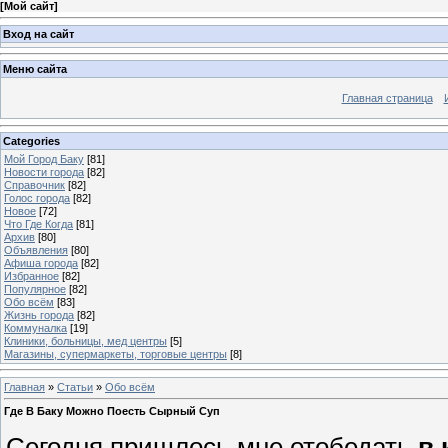
[
Мой сайт
]
Вход на сайт
Меню сайта
Главная страница
Categories
Мой Город Баку
[81]
Новости города
[82]
Справочник
[82]
Голос города
[82]
Новое
[72]
Что Где Когда
[81]
Архив
[80]
Объявления
[80]
Афиша города
[82]
Избранное
[82]
Популярное
[82]
Обо всём
[83]
Жизнь города
[82]
Коммуналка
[19]
Клиники, больницы, мед центры
[5]
Магазины, супермаркеты, торговые центры
[8]
Главная
»
Статьи
»
Обо всём
Где В Баку Можно Поесть Сырный Суп
Сегодня пришлось мне отобедать
в 