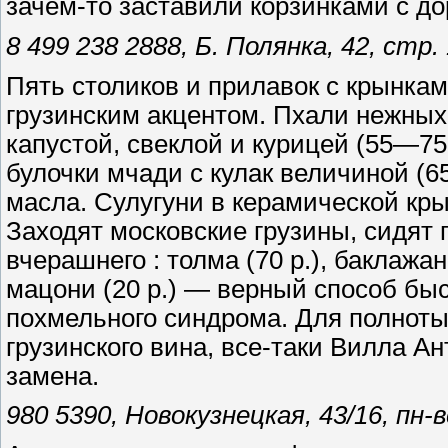
зачем-то заставили корзинками с д
8 499 238 2888, Б. Полянка, 42, стр.
Пять столиков и прилавок с крынкам
грузинским акцентом. Пхали нежных
капустой, свеклой и курицей (55—75 
булочки мчади с кулак величиной (65
масла. Сулугуни в керамической крын
Заходят московские грузины, сидят
вчерашнего : толма (70 р.), баклажаны
мацони (20 р.) — верный способ быс
похмельного синдрома. Для полноты
грузинского вина, все-таки Вилла А
замена.
980 5390, Новокузнецкая, 43/16, пн-