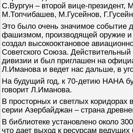
С.Вургун – второй вице-президент,
М.Топчибашев, М.Гусейнов, Г.Гусей
Это было очень значимое событие д
фашизмом, производящей оружие и 
создал высокооктановое авиационно
Советского Союза. Действительный 
дивизии и был приглашен на официа
Л.Иманова и ведет нас дальше, в у
На будущий год, к 70-детию НАНА б
говорит Л.Иманова.
В просторных и светлых коридорах
серии Азербайджан – страна древней
В библиотеке установлено около 30
что дает выход к ресурсам ведущих 