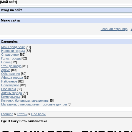
[
Мой сайт
]
Вход на сайт
Меню сайта
Главная страница
Categories
Мой Город Баку
[81]
Новости города
[82]
Справочник
[82]
Голос города
[82]
Новое
[72]
Что Где Когда
[81]
Архив
[80]
Объявления
[80]
Афиша города
[82]
Избранное
[82]
Популярное
[82]
Обо всём
[83]
Жизнь города
[82]
Коммуналка
[19]
Клиники, больницы, мед центры
[5]
Магазины, супермаркеты, торговые центры
[8]
Главная
»
Статьи
»
Обо всём
Где В Баку Есть Библиотека