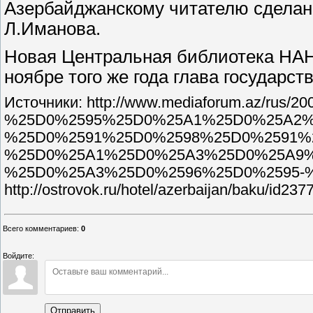
Азербайджанскому читателю сделан
Л.Иманова.
Новая Центральная библиотека НАНА
ноябре того же года глава государс
Источники: http://www.mediaforum.az/
%25D0%2595%25D0%25A1%25D0%25A2%
%25D0%2591%25D0%2598%25D0%2591%
%25D0%25A1%25D0%25A3%25D0%25A9%
%25D0%25A3%25D0%2596%25D0%2595-%
http://ostrovok.ru/hotel/azerbaijan/baku/id237
Всего комментариев
:
0
Войдите:
Отправить