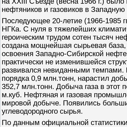
на XXIII Съезде (весна 1966 г.) бы
нефтяников и газовиков в Западную
Последующее 20-летие (1966-1985 гг
НГКа. С нуля в тяжелейших климати
героическим трудом сотен тысяч не
создана мощнейшая сырьевая база, 
освоения Западно-Сибирской нефте
практически не изменившейся струк
развивался невиданными темпами. Г
порядка 0,9 млн.тонн, нарастил доб
352,7 млн.тонн. Добыча газа в этот 
м.куб. Нефтяная и газовая промыш
мировой добыче. Появились больши
углеводородного сырья.
По данным официальной статистики,