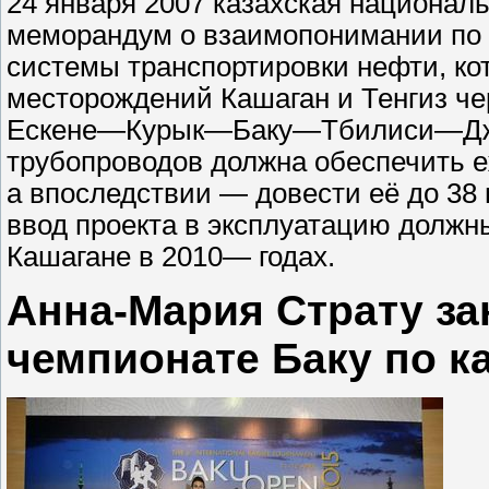
24 января 2007 казахская национал
меморандум о взаимопонимании по п
системы транспортировки нефти, ко
месторождений Кашаган и Тенгиз че
Ескене—Курык—Баку—Тбилиси—Джей
трубопроводов должна обеспечить е
а впоследствии — довести её до 38 
ввод проекта в эксплуатацию должн
Кашагане в 2010— годах.
Анна-Мария Страту за
чемпионате Баку по к