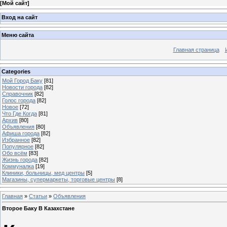
[
Мой сайт
]
Вход на сайт
Меню сайта
Главная страница
Categories
Мой Город Баку
[81]
Новости города
[82]
Справочник
[82]
Голос города
[82]
Новое
[72]
Что Где Когда
[81]
Архив
[80]
Объявления
[80]
Афиша города
[82]
Избранное
[82]
Популярное
[82]
Обо всём
[83]
Жизнь города
[82]
Коммуналка
[19]
Клиники, больницы, мед центры
[5]
Магазины, супермаркеты, торговые центры
[8]
Главная
»
Статьи
»
Объявления
Второе Баку В Казахстане