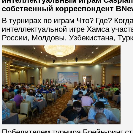
интеллектуальным играм Caspian 
собственный корреспондент BNew
В турнирах по играм Что? Где? Когд
интеллектуальной игре Хамса участ
России, Молдовы, Узбекистана, Тур
Победителем турнира Брейн-ринг ст