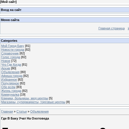
[
Мой сайт
]
Вход на сайт
Меню сайта
Главная страница
Categories
Мой Город Баку
[81]
Новости города
[82]
Справочник
[82]
Голос города
[82]
Новое
[72]
Что Где Когда
[81]
Архив
[80]
Объявления
[80]
Афиша города
[82]
Избранное
[82]
Популярное
[82]
Обо всём
[83]
Жизнь города
[82]
Коммуналка
[19]
Клиники, больницы, мед центры
[5]
Магазины, супермаркеты, торговые центры
[8]
Главная
»
Статьи
»
Объявления
Где В Баку Учат На Охотоведа