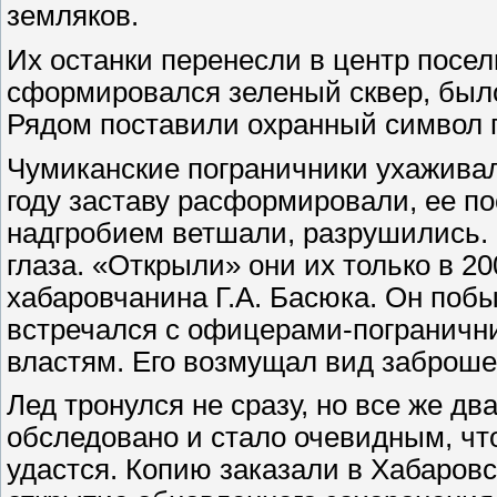
земляков.
Их останки перенесли в центр посел
сформировался зеленый сквер, был
Рядом поставили охранный символ г
Чумиканские пограничники ухаживал
году заставу расформировали, ее п
надгробием ветшали, разрушились. 
глаза. «Открыли» они их только в 2
хабаровчанина Г.А. Басюка. Он поб
встречался с офицерами-пограничн
властям. Его возмущал вид заброше
Лед тронулся не сразу, но все же д
обследовано и стало очевидным, что
удастся. Копию заказали в Хабаровс