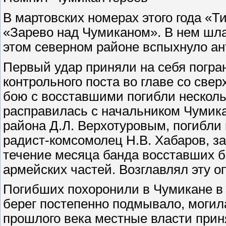
В мартовских номерах этого года «Т
«Зарево над Чумиканом». В нем шла 
этом северном районе вспыхнуло ан
Первый удар приняли на себя погра
контрольного поста во главе со све
бою с восставшими погибли нескольк
расправилась с начальником Чумика
района Д.Л. Верхотуровым, погибли 
радист-комсомолец Н.В. Хабаров, з
течение месяца банда восставших 
армейских частей. Возглавлял эту о
Погибших похоронили в Чумикане в 
берег постепенно подмывало, могила
прошлого века местные власти при