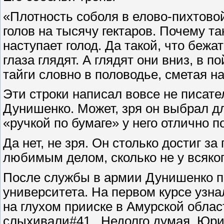
«Плотность соболя в елово-пихтово
голов на тысячу гектаров. Почему т
наступает голод. Да такой, что бежа
глаза глядят. А глядят они вниз, в 
тайги словно в половодье, сметая на
Эти строки написал вовсе не писат
Дунишенко. Может, зря он выбрал дл
«ручкой по бумаге» у него отлично п
Да нет, не зря. Он столько достиг з
любимым делом, сколько не у всяког
После службы в армии Дунишенко п
университета. На первом курсе узнал
на глухом прииске в Амурской област
слыхивали#41 . Недолго думая, Юри