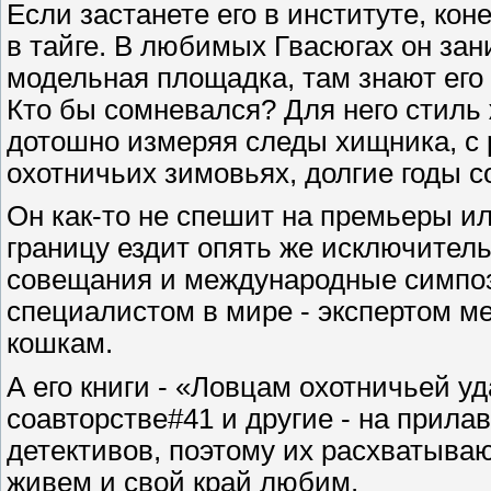
Если застанете его в институте, кон
в тайге. В любимых Гвасюгах он зан
модельная площадка, там знают его в
Кто бы сомневался? Для него стиль 
дотошно измеряя следы хищника, с р
охотничьих зимовьях, долгие годы с
Он как-то не спешит на премьеры или
границу ездит опять же исключительн
совещания и международные симпо
специалистом в мире - экспертом м
кошкам.
А его книги - «Ловцам охотничьей у
соавторстве#41 и другие - на прила
детективов, поэтому их расхватываю
живем и свой край любим.