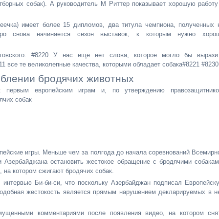
отборных собак). А руководитель М Риттер показывает хорошую работу
еечка) имеет более 15 дипломов, два титула чемпиона, полученных 
оро снова начинается сезон выставок, к которым нужно хоро
товского: #8220 У нас еще нет слова, которое могло бы вырази
1 все те великолепные качества, которыми обладает собака#8221 #8230
еблении бродячих животных
к первым европейским играм и, по утверждению правозащитнико
ячих собак
опейские игры. Меньше чем за полгода до начала соревнований Всемирн
 Азербайджана остановить жестокое обращение с бродячими собакам
, на котором сжигают бродячих собак.
 интервью Би-би-си, что поскольку Азербайджан подписал Европейск
подобная жестокость является прямым нарушением декларируемых в н
мущенными комментариями после появления видео, на котором сня