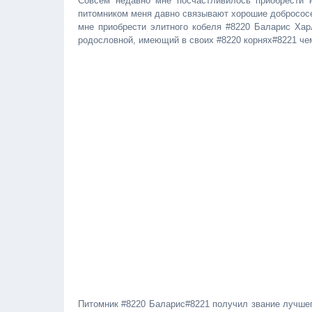
Совсем недавно мне посчастливилось приобрести 
питомником меня давно связывают хорошие добрососе
мне приобрести элитного кобеля #8220 Баларис Хар
родословной, имеющий в своих #8220 корнях#8221 че
Питомник #8220 Баларис#8221 получил звание лучшег