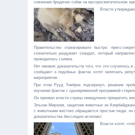
сожжение бродячих собак на мусоросжигательном зав
Власти утверждают
Правительство отреагировало быстро: пресс-секр
сознательно раздувает скандал, который направлен
проводилась съемка.
Нет никаких доказательств того, что это случилось в 
сообщают о подобных фактах хотят запятнать репу
мероприятие .
При этом Рууд Томброк подчеркнул, решение проб
изучения фактов с одновременной программой стерил
Он призвал власти страны немедленно прекратить же
Эльхан Мирзоев, защитник животных из Азербайджана,
с животными жестоко обращаются простые люди, но к
доказательства бесследно исчезают.
Власти хотят, что