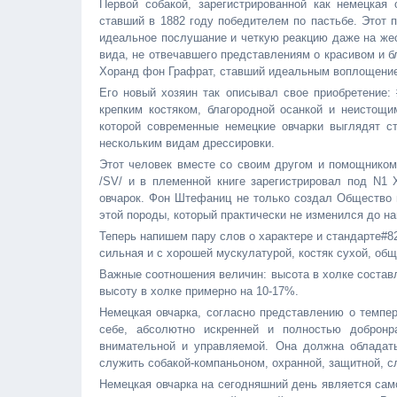
Первой собакой, зарегистрированной как немецкая 
ставший в 1882 году победителем по пастьбе. Этот 
идеальное послушание и четкую реакцию даже на же
вида, не отвечавшего представлениям о красивом и б
Хоранд фон Графрат, ставший идеальным воплощени
Его новый хозяин так описывал свое приобретение:
крепким костяком, благородной осанкой и неистощ
которой современные немецкие овчарки выглядят 
нескольким видам дрессировки.
Этот человек вместе со своим другом и помощником
/SV/ и в племенной книге зарегистрировал под N1
овчарок. Фон Штефаниц не только создал Общество н
этой породы, который практически не изменился до н
Теперь напишем пару слов о характере и стандарте#82
сильная и с хорошей мускулатурой, костяк сухой, общ
Важные соотношения величин: высота в холке составля
высоту в холке примерно на 10-17%.
Немецкая овчарка, согласно представлению о темпер
себе, абсолютно искренней и полностью добронра
внимательной и управляемой. Она должна обладат
служить собакой-компаньоном, охранной, защитной, с
Немецкая овчарка на сегодняшний день является сам