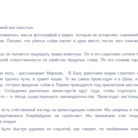
мой жестокостью .
появилась масса фотографий и видео, которые не оставляют сомнений
. Похоже, что убитых собак свозят в одно место, после чего сжигаю
с он пытается защищать права животных. Он и его соратники хотели 
кой ответственности за убийство бродячих собак. По его словам так
не могу, - рассказывает Мирзоев, - В Баку работники мэрии стреляют 
е тратить пули, и травят кошек. То же самое происходит и в Шеки, и
р, отстрел бродячих собак в Лерике проводился под присмотром местн
й. Сотрудники различных министерств едут туда, чтобы отдохнуть
 это – в обход существующего законодательства. Происходит настоящ
о, есть собственный взгляд на происходящие события: Мы уверены в то
едитировать Азербайджан, не сработают. Мы призываем этих люд
е поздно .
было быстро удалено из соцсетей, как говорят, по требованию оче