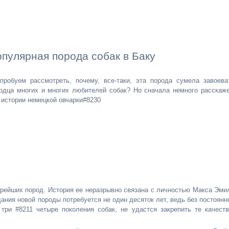
опулярная порода собак в Баку
пробуем рассмотреть, почему, все-таки, эта порода сумела завоева
рдца многих и многих любителей собак? Но сначала немного расскаж
 истории немецкой овчарки#8230
арейших пород. История ее неразрывно связана с личностью Макса Эми
ния новой породы потребуется не один десяток лет, ведь без постоянн
три #8211 четыре поколения собак, не удастся закрепить те качеств