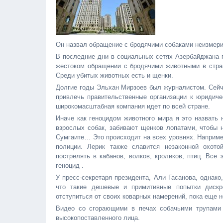
Он назвал обращение с бродячими собаками неизмери
В последние дни в социальных сетях Азербайджана 
жестоком обращении с бродячими животными в стране
Среди убитых животных есть и щенки.
Долгие годы Эльхан Мирзоев был журналистом. Сейча
привлечь правительственные организации к юридичес
широкомасштабная компания идет по всей стране.
Иначе как геноцидом животного мира я это назвать 
взрослых собак, забивают щенков лопатами, чтобы н
Сумгаите… Это происходит на всех уровнях. Наприме
полиции. Лерик также славится незаконной охото
пострелять в кабанов, волков, кроликов, птиц. Все
геноцид .
У пресс-секретаря президента, Али Гасанова, однак
что такие дешевые и примитивные попытки дискр
отступиться от своих коварных намерений, пока еще н
Видео со сгорающими в печах собачьими трупами 
высокопоставленного лица.