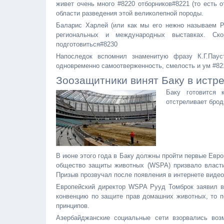
живет очень много #8220 отборников#8221 (то есть 
области разведения этой великолепной породы.
Баларис Харлей (или как мы его нежно называем Р
региональных и международных выставках. Ск
подготовиться#8230
Напоследок вспомнил знаменитую фразу К.Г.Паус
одновременно самоотверженность, смелость и ум #821
Зоозащитники винят Баку в истр
Баку готовится 
отстреливает брод
В июне этого года в Баку должны пройти первые Евр
общество защиты животных (WSPA) призвало власти
Призыв прозвучал после появления в интернете видео
Европейский директор WSPA Рууд Томброк заявил в
конвенцию по защите прав домашних животных, то 
принципов.
Азербайджанские социальные сети взорвались воз