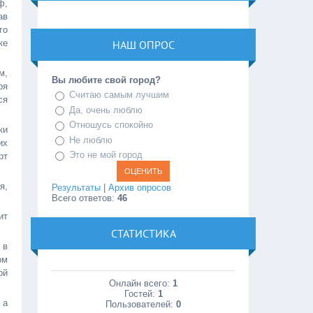
ф,
ав
го
ке
НАШ ОПРОС
м,
Вы любите свой город?
ря
Считаю самым лучшим
ся
Да, очень люблю
Отношусь спокойно
ки
Не люблю
их
Это не мой город
рт
я,
Результаты
|
Архив опросов
Всего ответов:
46
ит
СТАТИСТИКА
 в
ом
ой
Онлайн всего:
1
Гостей:
1
 а
Пользователей:
0