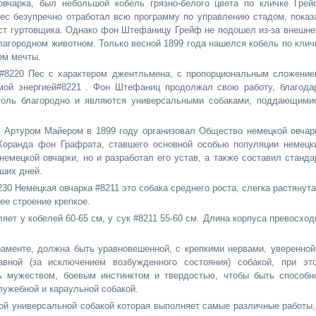
овчарка, был небольшой кобель грязно-белого цвета по кличке Грей
пес безупречно отработал всю программу по управлению стадом, показ
ст гуртовщика. Однако фон Штефаницу Грейф не подошел из-за внешне
лагородном животном. Только весной 1899 года нашелся кобель по клич
ем мечты.
 #8220 Пес с характером джентльмена, с пропорциональным сложение
имой энергией#8221 . Фон Штефаниц продолжал свою работу, благода
столь благородно и являются универсальными собаками, поддающими
 Артуром Майером в 1899 году организовал Общество немецкой овчар
 Хоранда фон Графрата, ставшего основной особью популяции немецк
емецкой овчарки, но и разработал его устав, а также составил станда
аших дней.
30 Немецкая овчарка #8211 это собака среднего роста, слегка растянута
ее строение крепкое.
ет у кобелей 60-65 см, у сук #8211 55-60 см. Длина корпуса превосход
аменте, должна быть уравновешенной, с крепкими нервами, уверенной
вной (за исключением возбужденного состояния) собакой, при эт
ь мужеством, боевым инстинктом и твердостью, чтобы быть способн
лужебной и караульной собакой.
ой универсальной собакой которая выполняет самые различные работы,