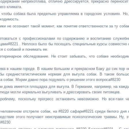
содержании неприхотлива, отлично дрессируется, прекрасно переносит
его климата.
 чтобы собака была предельно управляема в городских условиях. Но,
ходимость.
ки не осознают такой момент, как понятие ответственности за ту собак
ветоваться с профессионалами по содержанию и воспитанию служебн
ецами#8221 . Неплохо было бы посещать специальные курсы совместно 
я с собакой и понимать ее.
етеринарное обследование. Не стоит забывать, что собаке необходи
ема в нашем городе. В нашем большом и прекрасном Баку до сих пор н
 бы среднестатистическим нормам для выгула собак. В таком больш
а собак. Мэрии давно пора подумать о решении этого вопроса#8230
ри дома имеется площадка для выгула. В Германии, например, на кажд
 люди могли нормально выгуливать и дрессировать своих питомцев.
роблему, поскольку прогресс остановить невозможно. Но все-таки ч
человечном отстреле собак, на #8220 сафари#8221 среди белого дня 
ледствие этого получают неисправимые психологические травмы. Ну, э
а#8230