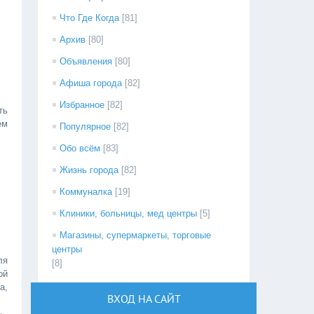
Что Где Когда
[81]
Архив
[80]
Объявления
[80]
Афиша города
[82]
Избранное
[82]
ть
ем
Популярное
[82]
Обо всём
[83]
Жизнь города
[82]
Коммуналка
[19]
Клиники, больницы, мед центры
[5]
Магазины, супермаркеты, торговые
центры
ля
[8]
ой
а,
ВХОД НА САЙТ