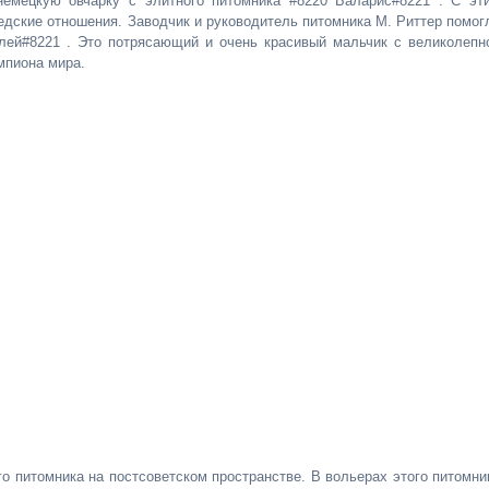
немецкую овчарку с элитного питомника #8220 Баларис#8221 . С эт
дские отношения. Заводчик и руководитель питомника М. Риттер помог
лей#8221 . Это потрясающий и очень красивый мальчик с великолепн
мпиона мира.
о питомника на постсоветском пространстве. В вольерах этого питомни