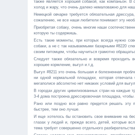
также является хорошей собакой, как компаньон. В 
холод и жару, что очень далеко немаловажно для наш
Немецкой овчарке требуется обязательная дрессура,
сожалению, не все наши любители понимают эту необ
Приобретая собаку, очень многие наши соотечественни
которую ты содержишь.
Есть такие моменты, при которых всегда нужно со
собаки, а не с так называемыми базарными #8220 сп
своим питомцем, чтобы научиться грамотно обращатьс
Следует также обязательно и вовремя проходить в
хорошее кормление, выгул и.т.д.
Выгул #8211 это очень большая и болезненная пробл
ни одной нормальной площадки, которая отвечала
мегаполисе абсолютно нет никаких условий для выгул
В городах других цивилизованных стран на каждые т
3-4 дома построена дрессировочная площадка, чтобы
Рано или поздно все равно придется решать эту п
быстрее, тем оно лучше.
И еще хотелось бы остановить свое внимание на бес
глазах у людей и, прежде всего, детей, которые вс
тема требует совершенно отдельного разбирательств