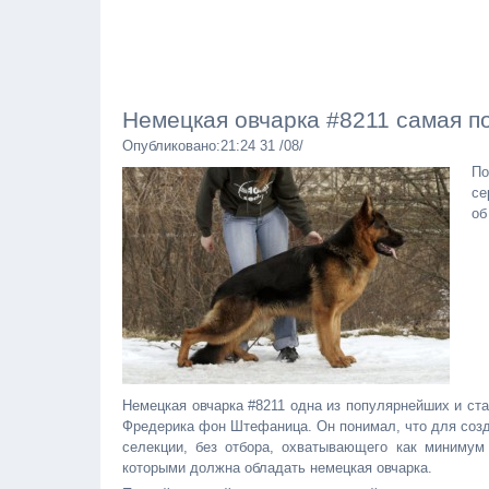
Немецкая овчарка #8211 самая п
Опубликовано:21:24 31 /08/
По
се
об
Немецкая овчарка #8211 одна из популярнейших и ст
Фредерика фон Штефаница. Он понимал, что для созда
селекции, без отбора, охватывающего как минимум 
которыми должна обладать немецкая овчарка.