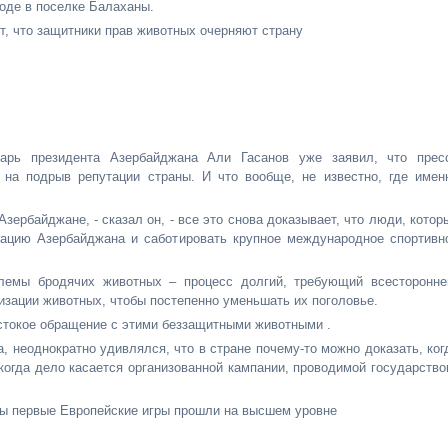
оде в поселке Балаханы.
, что защитники прав животных очерняют страну
етарь президента Азербайджана Али Гасанов уже заявил, что прес
 на подрыв репутации страны. И что вообще, не известно, где имен
Азербайджане, - сказал он, - все это снова доказывает, что люди, котор
тацию Азербайджана и саботировать крупное международное спортивн
лемы бродячих животных – процесс долгий, требующий всесторонне
изации животных, чтобы постепенно уменьшать их поголовье.
стокое обращение с этими беззащитными животными .
 неоднократно удивлялся, что в стране почему-то можно доказать, ког
огда дело касается организованной кампании, проводимой государство
бы первые Европейские игры прошли на высшем уровне