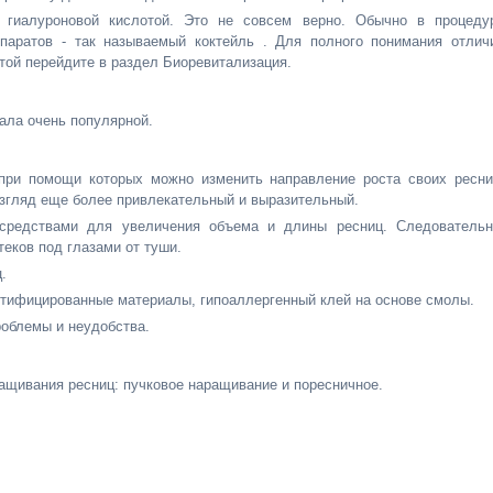
 гиалуроновой кислотой. Это не совсем верно. Обычно в процеду
паратов - так называемый коктейль . Для полного понимания отлич
той перейдите в раздел Биоревитализация.
ала очень популярной.
 при помощи которых можно изменить направление роста своих ресни
Взгляд еще более привлекательный и выразительный.
средствами для увеличения объема и длины ресниц. Следовательн
теков под глазами от туши.
.
ертифицированные материалы, гипоаллергенный клей на основе смолы.
роблемы и неудобства.
ащивания ресниц: пучковое наращивание и
поресничное.