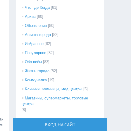
Что Где Когда
[81]
Архив
[80]
Объявления
[80]
Афиша города
[82]
Избранное
[82]
Популярное
[82]
Обо всём
[83]
Жизнь города
[82]
Коммуналка
[19]
Клиники, больницы, мед центры
[5]
Магазины, супермаркеты, торговые
центры
[8]
ак
ВХОД НА САЙТ
ия