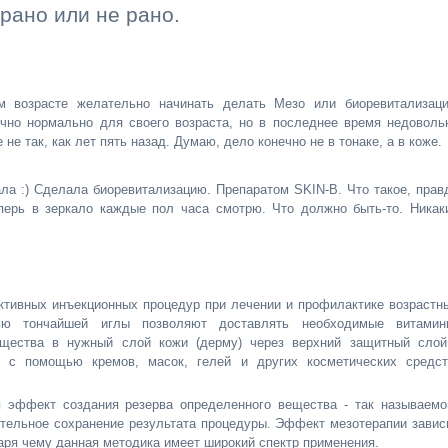
рано или не рано.
м возрасте желательно начинать делать Мезо или биоревитализац
очно нормально для своего возраста, но в последнее время недоволь
е так, как лет пять назад. Думаю, дело конечно не в тонаке, а в коже.
ала :) Сделала биоревитализацию. Препаратом SKIN-B. Что такое, прав
перь в зеркало каждые пол часа смотрю. Что должно быть-то. Никак
ктивных инъекционных процедур при лечении и профилактике возрастн
ю тончайшей иглы позволяют доставлять необходимые витамин
щества в нужный слой кожи (дерму) через верхний защитный слой
я с помощью кремов, масок, гелей и других косметических средст
я эффект создания резерва определенного вещества - так называемо
тельное сохранение результата процедуры. Эффект мезотерапии завис
аря чему данная методика имеет широкий спектр применения.