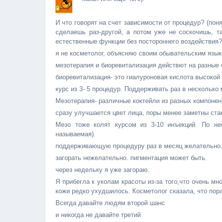
И что говорят на счет зависимости от процедур? (пон
сделаешь раз-другой, а потом уже не соскочишь, т
естественные функции без постороннего воздействия?
я не косметолог, объясняю своим обывательским язык
мезотерапия и биоревитализация действют на разные 
биоревитализация- это гиалуроновая кислота высокой 
курс из 3- 5 процедур. Поддерживать раз в несколько
Мезотерапия- различные коктейли из разных компонен
сразу улучшается цвет лица, поры менее заметны ста
Мезо тоже колят курсом из 3-10 инъекций. По не
называемая).
поддерживающую процедуру раз в месяц желательно
загорать нежелательно. пигментация может быть.
через недельку я уже загораю.
Я прибегла к уколам красоты из-за того,что очень м
кожи редко ухудшилось. Косметолог сказала, что пор
Всегда давайте людям второй шанс
и никогда не давайте третий