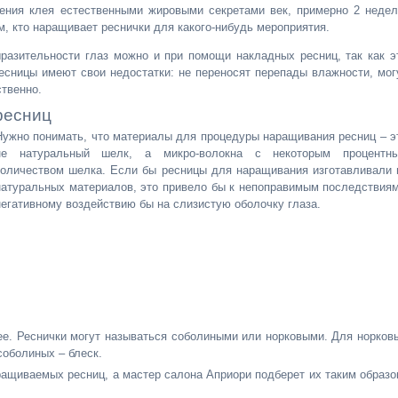
рения клея естественными жировыми секретами век, примерно 2 недел
, кто наращивает реснички для какого-нибудь мероприятия.
ыразительности глаз можно и при помощи накладных ресниц, так как э
есницы имеют свои недостатки: не переносят перепады влажности, мог
твенно.
ресниц
Нужно понимать, что материалы для процедуры наращивания ресниц – э
не натуральный шелк, а микро-волокна с некоторым процентн
количеством шелка. Если бы ресницы для наращивания изготавливали 
натуральных материалов, это привело бы к непоправимым последствиям
негативному воздействию бы на слизистую оболочку глаза.
ее. Реснички могут называться соболиными или норковыми. Для норков
соболиных – блеск.
ращиваемых ресниц, а мастер салона Априори подберет их таким образо