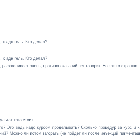
 х адн гель. Кто делал?
 х адн гель. Кто делал?
 расхваливает очень, противопоказаний нет говорит. Но как то страшно.
ультат того стоит
го? Это ведь надо курсом проделывать? Сколько процедур за курс и к
аний? Можно ли потом загорать (не пойдет ли после инъекций пигментац