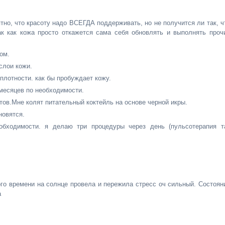
ятно, что красоту надо ВСЕГДА поддерживать, но не получится ли так, ч
ак как кожа просто откажется сама себя обновлять и выполнять проч
ом.
слои кожи.
плотности. как бы пробуждает кожу.
 месяцев по необходимости.
тов.Мне колят питательный коктейль на основе черной икры.
новятся.
обходимости. я делаю три процедуры через день (пульсотерапия т
.
ного времени на солнце провела и пережила стресс оч сильный. Состоян
а