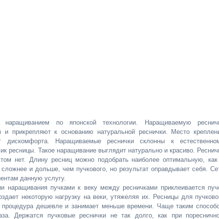
 наращиванием по японской технологии. Наращиваемую реснич
 и прикрепляют к основанию натуральной реснички. Место креплен
т дискомфорта. Наращиваемые реснички склонны к естественно
ик ресницы. Такое наращивание выглядит натурально и красиво. Реснич
этом нет. Длину ресниц можно подобрать наиболее оптимальную, как
 сложнее и дольше, чем пучкового, но результат оправдывает себя. Се
иентам данную услугу.
и наращивания пучками к веку между ресничками приклеивается пуч
оздает некоторую нагрузку на веки, утяжеляя их. Ресницы для пучково
я процедура дешевле и занимает меньше времени. Чаще таким способ
за. Держатся пучковые реснички не так долго, как при поресничн