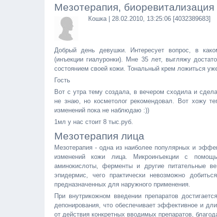
Мезотерапия, биоревитализация 
Кошка | 28.02.2010, 13:25:06 [4032389683]
Добрый день девушки. Интересует вопрос, в како
(инъекции гиалуронки). Мне 35 лет, выгляжу достат
состоянием своей кожи. Тональный крем ложиться уже н
Гость
Вот с утра тему создала, в вечером сходила и сдел
не знаю, но косметолог рекомендовал. Вот хожу те
изменений пока не наблюдаю :))
1мл у нас стоит 8 тыс.руб.
Мезотерапия лица
Мезотерапия - одна из наиболее популярных и эффе
изменений кожи лица. Микроинъекции с помощь
аминокислоты, ферменты и другие питательные ве
эпидермис, чего практически невозможно добитьс
предназначенных для наружного применения.
При внутрикожном введении препаратов достигаетс
депонирования, что обеспечивает эффективное и дли
от действия конкретных вводимых препаратов, благод