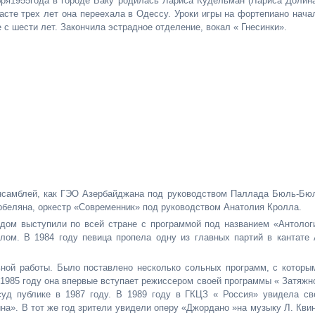
бря1955года в городе Баку родилась Лариса Кудельман (Лариса Долина
расте трех лет она переехала в Одессу. Уроки игры на фортепиано нача
 с шести лет. Закончила эстрадное отделение, вокал « Гнесинки».
ансамблей, как ГЭО Азербайджана под руководством Паллада Бюль-Бю
беляна, оркестр «Современник» под руководством Анатолия Кролла.
дом выступили по всей стране с программой под названием «Антолог
лом. В 1984 году певица пропела одну из главных партий в кантате 
ьной работы. Было поставлено несколько сольных программ, с которы
 1985 году она впервые вступает режиссером своей программы « Затяжн
уд публике в 1987 году. В 1989 году в ГКЦЗ « Россия» увидела св
а». В тот же год зрители увидели оперу «Джордано »на музыку Л. Квин