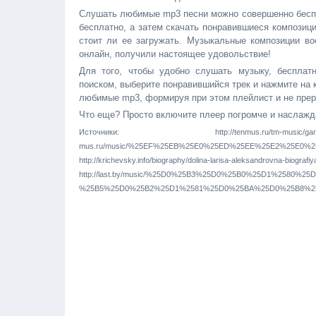
Слушать любимые mp3 песни можно совершенно беспла
бесплатно, а затем скачать понравившиеся композиц
стоит ли ее загружать. Музыкальные композиции во
онлайн, получили настоящее удовольствие!
Для того, чтобы удобно слушать музыку, бесплат
поиском, выберите понравившийся трек и нажмите на к
любимые mp3, формируя при этом плейлист и не прер
Что еще? Просто включите плеер погромче и наслажд
Источники: http://tenmus.ru/tm-music/garik-kr
mus.ru/music/%25EF%25EB%25E0%25ED%25EE%25E2%25E0%
http://krichevsky.info/biography/dolina-larisa-aleksandrovna-biografiy
http://last.by/music/%25D0%25B3%25D0%25B0%25D1%258
%25B5%25D0%25B2%25D1%2581%25D0%25BA%25D0%25B8%2