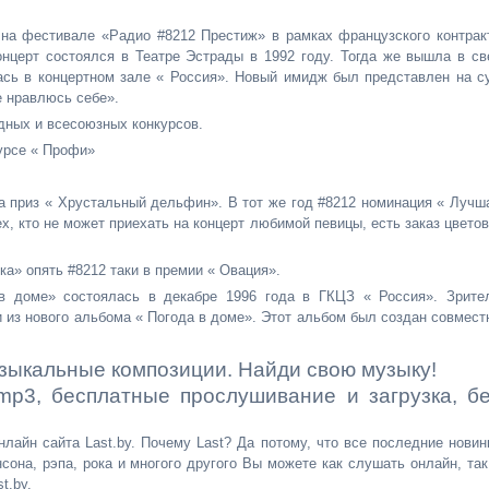
на фестивале «Радио #8212 Престиж» в рамках французского контрак
нцерт состоялся в Театре Эстрады в 1992 году. Тогда же вышла в св
ась в концертном зале « Россия». Новый имидж был представлен на с
е нравлюсь себе».
дных и всесоюзных конкурсов.
курсе « Профи»
та приз « Хрустальный дельфин». В тот же год #8212 номинация « Лучш
х, кто не может приехать на концерт любимой певицы, есть заказ цветов
ка» опять #8212 таки в премии « Овация».
 доме» состоялась в декабре 1996 года в ГКЦЗ « Россия». Зрите
 из нового альбома « Погода в доме». Этот альбом был создан совмест
зыкальные композиции. Найди свою музыку!
 mp3, бесплатные прослушивание и загрузка, б
лайн сайта Last.by. Почему Last? Да потому, что все последние новин
сона, рэпа, рока и многого другого Вы можете как слушать онлайн, так
t.by.