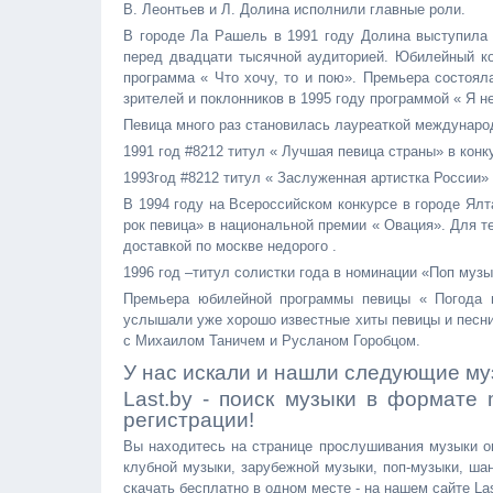
В. Леонтьев и Л. Долина исполнили главные роли.
В городе Ла Рашель в 1991 году Долина выступила 
перед двадцати тысячной аудиторией. Юбилейный ко
программа « Что хочу, то и пою». Премьера состоял
зрителей и поклонников в 1995 году программой « Я н
Певица много раз становилась лауреаткой междунаро
1991 год #8212 титул « Лучшая певица страны» в кон
1993год #8212 титул « Заслуженная артистка России»
В 1994 году на Всероссийском конкурсе в городе Ял
рок певица» в национальной премии « Овация». Для те
доставкой по москве недорого .
1996 год –титул солистки года в номинации «Поп музы
Премьера юбилейной программы певицы « Погода в
услышали уже хорошо известные хиты певицы и песни
с Михаилом Таничем и Русланом Горобцом.
У нас искали и нашли следующие му
Last.by - поиск музыки в формате
регистрации!
Вы находитесь на странице прослушивания музыки он
клубной музыки, зарубежной музыки, поп-музыки, шан
скачать бесплатно в одном месте - на нашем сайте Las