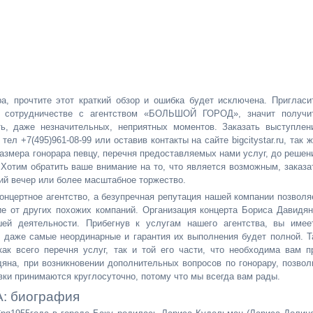
а, прочтите этот краткий обзор и ошибка будет исключена. Пригласи
в сотрудничестве с агентством «БОЛЬШОЙ ГОРОД», значит получи
ь, даже незначительных, неприятных моментов. Заказать выступлен
л +7(495)961-08-99 или оставив контакты на сайте bigcitystar.ru, так ж
змера гонорара певцу, перечня предоставляемых нами услуг, до решен
 Хотим обратить ваше внимание на то, что является возможным, заказа
кий вечер или более масштабное торжество.
ертное агентство, а безупречная репутация нашей компании позволя
ие от других похожих компаний. Организация концерта Бориса Давидян
й деятельности. Прибегнув к услугам нашего агентства, вы имее
 даже самые неординарные и гарантия их выполнения будет полной. Т
к всего перечня услуг, так и той его части, что необходима вам п
яна, при возникновении дополнительных вопросов по гонорару, позвол
вки принимаются круглосуточно, потому что мы всегда вам рады.
 биография