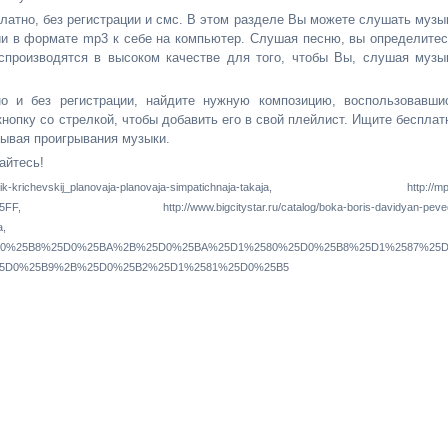
тно, без регистрации и смс. В этом разделе Вы можете слушать музы
ии в формате mp3 к себе на компьютер. Слушая песню, вы определитес
спроизводятся в высоком качестве для того, чтобы Вы, слушая музы
но и без регистрации, найдите нужную композицию, воспользовавши
нопку со стрелкой, чтобы добавить его в свой плейлист. Ищите бесплат
ывая проигрывания музыки.
айтесь!
ichevskij_planovaja-planovaja-simpatichnaja-takaja, http://mp
25FF, http://www.bigcitystar.ru/catalog/boka-boris-davidyan-pevec
a,
0%25D0%25B8%25D0%25BA%2B%25D0%25BA%25D1%2580%25D0%25B8%25D1%2587%25
5D0%25B9%2B%25D0%25B2%25D1%2581%25D0%25B5