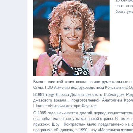
10 сентя
но в воз
брать уже
Была солисткой таких вокально-инструментальных 
Оглы, ГЭО Армении под руководством Константина Ор
В1981 году Лариса Долина вместе с Вейландом Род
джазового вокала», подготовленной Анатолием Крол
Шнитке «История доктора Фауста».
С 1985 года начинается долгий период самостоятел
она побывала во все уголках нашей страны. В том же
прыжок». Шоу «Контрасты» было представлено на с
программа «Льдинка», в 1990- шоу «Маленькая женщин