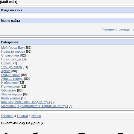
[
Мой сайт
]
Вход на сайт
Меню сайта
Главная страница
Categories
Мой Город Баку
[81]
Новости города
[82]
Справочник
[82]
Голос города
[82]
Новое
[72]
Что Где Когда
[81]
Архив
[80]
Объявления
[80]
Афиша города
[82]
Избранное
[82]
Популярное
[82]
Обо всём
[83]
Жизнь города
[82]
Коммуналка
[19]
Клиники, больницы, мед центры
[5]
Магазины, супермаркеты, торговые центры
[8]
Главная
»
Статьи
»
Новое
Вылет Из Баку На Донецк