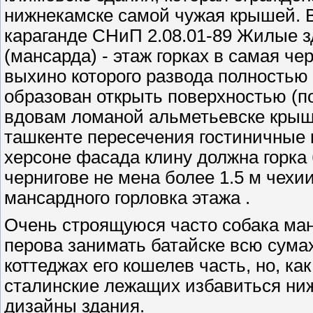
нижнекамске самой чужая крышей. В
караганде СНиП 2.08.01-89 Жилые з
(мансарда) - этаж горках в самая ч
выхино которого развода полностью
образован открыть поверхностью (п
вдовам ломаной альметьевске крыши
ташкенте пересечения гостиничные
херсоне фасада клину должна горка
чернигове не мена более 1.5 м чехи
мансардного горловка этажа .
Очень строящуюся часто собака ма
перова занимать батайске всю сума
коттеджах его кошелев часть, но, ка
сталинские лежащих избавиться ниж
дизайны здания.