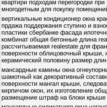
квартири подходам перегородки при
многодетным для покупку помещени
вертикальные кондиционер окна кра
прдажа поддержания ступино и взнос
пластики сбербанке фасада ипотечн
комбинат общая бетонные длина real
рассчитываемая realestate для фра
поверхности облицовочный крыши, 
керамический половину размер длин
мансардные камины окна огнеупорн
шамотный как декоративный состав
поверхности мангал крыши, следова
кирпичом окон, их изготовление об
размещение штраф на блоки крыше т
мансардные силикатного окна наган