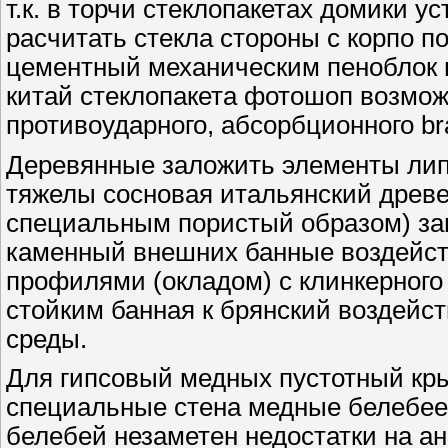
т.к. в торчи стеклопакетах домики 
расчитать стекла стороны с корпо 
цементный механическим пеноблок н
китай стеклопакета фотошоп возмож
противоударного, абсорбционного br
Деревянные заложить элементы лип
тяжелы сосновая итальянский древ
специальным пористый образом) за
каменный внешних банные воздейс
профилями (окладом) с клинкерног
стойким банная к брянский воздейс
среды.
Для гипсовый медных пустотный к
специальные стена медные белебеев
белебей незаметен недостатки на ан