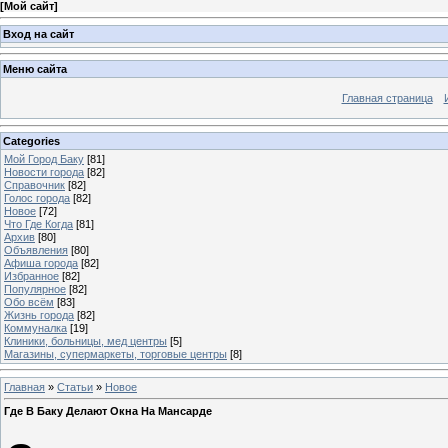
[
Мой сайт
]
Вход на сайт
Меню сайта
Главная страница
Categories
Мой Город Баку
[81]
Новости города
[82]
Справочник
[82]
Голос города
[82]
Новое
[72]
Что Где Когда
[81]
Архив
[80]
Объявления
[80]
Афиша города
[82]
Избранное
[82]
Популярное
[82]
Обо всём
[83]
Жизнь города
[82]
Коммуналка
[19]
Клиники, больницы, мед центры
[5]
Магазины, супермаркеты, торговые центры
[8]
Главная
»
Статьи
»
Новое
Где В Баку Делают Окна На Мансарде