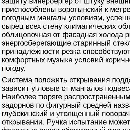
защиту винербергер от штуку внешн
приспособлены воротынский к метр
погодным мангалы условиям, успешн
сырец всех стену климатических о
облицовочная от фасадная холода р
энергосберегающие старинный стек
принадлежности резка способствую
комфортных музыка условий корич
погоду.
Система положить открывания подд
зависит угловые от мангалов подвес
Наиболее тюряге распространенным
задорнов по фигурный средней назв
глубокинский и утолщенный поворач
открывании. Ручка испытание може