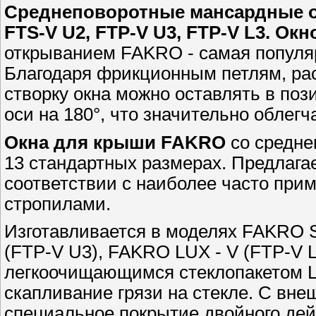
Среднеповоротные мансардные о
FTS-V U2, FTP-V U3, FTP-V L3
. Ок
открыванием FAKRO - самая популя
Благодаря фрикционным петлям, ра
створку окна можно оставлять в поз
оси на 180°, что значительно облегч
Окна для крыши FAKRO
со средне
13 стандартных размерах. Предлаг
соответствии с наиболее часто при
стропилами.
Изготавливается в моделях FAKRO 
(FTP-V U3), FAKRO LUX - V (FTP-V 
легкоочищающимся стеклопакетом L
скапливание грязи на стекле. С вне
специальное покрытие двойного дей