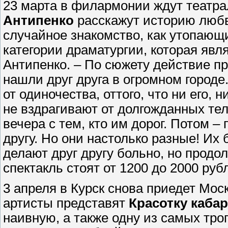
23 марта в филармонии ждут театр
Антипенко
расскажут историю любв
случайное знакомство, как утопающи
категории драматургии, которая явля
Антипенко. – По сюжету действие п
нашли друг друга в огромном городе.
от одиночества, оттого, что ни его, н
не вздрагивают от долгожданных те
вечера с тем, кто им дорог. Потом –
другу. Но они настолько разные! Их 
делают друг другу больно, но продо
спектакль стоят от 1200 до 2000 руб
3 апреля в Курск снова приедет Моск
артисты представят
Красотку каба
наивную, а также одну из самых тро