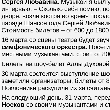
Сергея Любавина
. Музыкой я был у
интервью. – Сколько себя помню, по
дворе, возле костра во время походо
параде Шансон года Сергей Любавин
Стоимость билетов – от 600 до 1800
16 марта со сцены театра будет зву
симфонического оркестра
. Посет
местными музыкантами, стоит от 800
Билеты на шоу-балет Аллы Духовой 
30 марта состоится выступление
шо
заметили организаторы, билеты от 8
Поклонники раскупили их за считан
На следующий день, 31 марта, пере
Носков
со своими музыкантами и ст