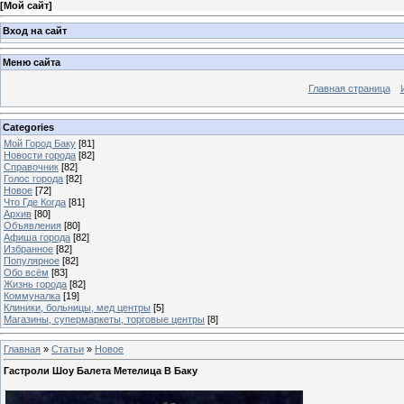
[
Мой сайт
]
Вход на сайт
Меню сайта
Главная страница
Categories
Мой Город Баку
[81]
Новости города
[82]
Справочник
[82]
Голос города
[82]
Новое
[72]
Что Где Когда
[81]
Архив
[80]
Объявления
[80]
Афиша города
[82]
Избранное
[82]
Популярное
[82]
Обо всём
[83]
Жизнь города
[82]
Коммуналка
[19]
Клиники, больницы, мед центры
[5]
Магазины, супермаркеты, торговые центры
[8]
Главная
»
Статьи
»
Новое
Гастроли Шоу Балета Метелица В Баку