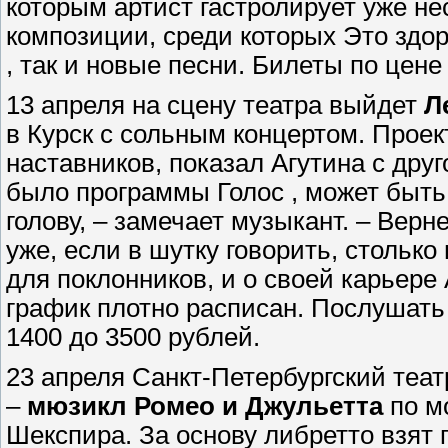
которым артист гастролирует уже не
композиции, среди которых Это здор
, так и новые песни. Билеты по цене
13 апреля на сцену театра выйдет
Л
в Курск с сольным концертом. Проект
наставников, показал Агутина с дру
было программы Голос , может быть
голову, – замечает музыкант. – Верне
уже, если в шутку говорить, стольк
для поклонников, и о своей карьере 
график плотно расписан. Послушать
1400 до 3500 рублей.
23 апреля Санкт-Петербургский теа
–
мюзикл Ромео и Джульетта
по м
Шекспира. За основу либретто взят 