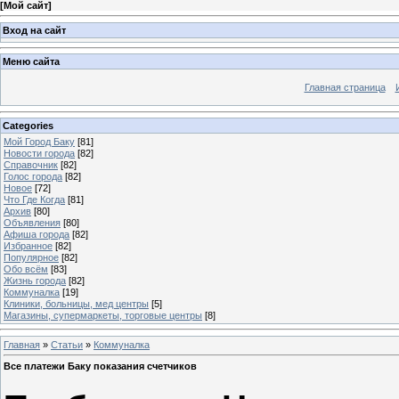
[
Мой сайт
]
Вход на сайт
Меню сайта
Главная страница
Categories
Мой Город Баку
[81]
Новости города
[82]
Справочник
[82]
Голос города
[82]
Новое
[72]
Что Где Когда
[81]
Архив
[80]
Объявления
[80]
Афиша города
[82]
Избранное
[82]
Популярное
[82]
Обо всём
[83]
Жизнь города
[82]
Коммуналка
[19]
Клиники, больницы, мед центры
[5]
Магазины, супермаркеты, торговые центры
[8]
Главная
»
Статьи
»
Коммуналка
Все платежи Баку показания счетчиков