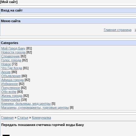
[
Мой сайт
]
Вход на сайт
Меню сайта
Главная страница
Categories
Мой Город Баку
[81]
Новости города
[82]
Справочник
[82]
Голос города
[82]
Новое
[72]
Что Где Когда
[81]
Архив
[80]
Объявления
[80]
Афиша города
[82]
Избранное
[82]
Популярное
[82]
Обо всём
[83]
Жизнь города
[82]
Коммуналка
[19]
Клиники, больницы, мед центры
[5]
Магазины, супермаркеты, торговые центры
[8]
Главная
»
Статьи
»
Коммуналка
Передать показания счетчика гор¤чей воды Баку