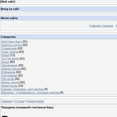
[
Мой сайт
]
Вход на сайт
Меню сайта
Главная страница
Categories
Мой Город Баку
[81]
Новости города
[82]
Справочник
[82]
Голос города
[82]
Новое
[72]
Что Где Когда
[81]
Архив
[80]
Объявления
[80]
Афиша города
[82]
Избранное
[82]
Популярное
[82]
Обо всём
[83]
Жизнь города
[82]
Коммуналка
[19]
Клиники, больницы, мед центры
[5]
Магазины, супермаркеты, торговые центры
[8]
Главная
»
Статьи
»
Коммуналка
Передача показаний счетчиков Баку