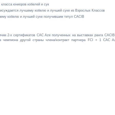
 класса юниоров кобелей и сук
рисуждается лучшему кобелю и лучшей суке из Взрослых Классов
шему кобелю и лучшей суке получившим титул CACIB
чии 2-х сертификатов CAC Aze полученных на выставках ранга CACIB
а чемпиона другой страны члена/контракт партнера FCI + 1 CAC A