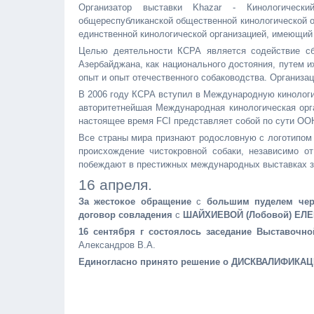
Организатор выставки Khazar - Кинологическ
общереспубликанской общественной кинологической о
единственной кинологической организацией, имеющий
Целью деятельности КСРА является содействие сб
Азербайджана, как национального достояния, путем 
опыт и опыт отечественного собаководства. Организа
В 2006 году КСРА вступил в Международную кинологич
авторитетнейшая Международная кинологическая орга
настоящее время FCI представляет собой по сути ООН
Все страны мира признают родословную с логотипом 
происхождение чистокровной собаки, независимо о
побеждают в престижных международных выставках за
16 апреля.
За жестокое обращение
с
большим пуделем чер
договор совладения
с
ШАЙХИЕВОЙ (Лобовой) ЕЛ
16 сентября г состоялось заседание Выставочн
Александров В.А.
Единогласно принято решение о ДИСКВАЛИФИКА