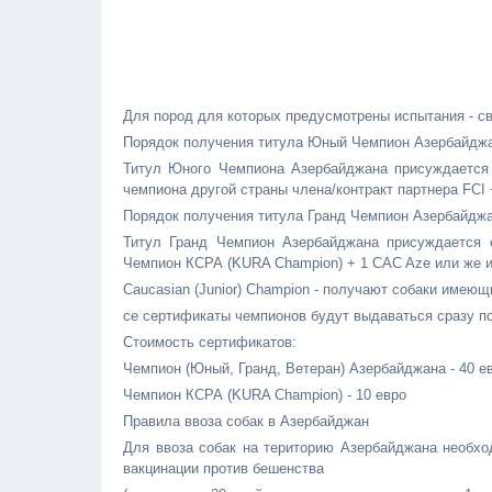
Для пород для которых предусмотрены испытания - с
Порядок получения титула Юный Чемпион Азербайдж
Титул Юного Чемпиона Азербайджана присуждается
чемпиона другой страны члена/контракт партнера FCI 
Порядок получения титула Гранд Чемпион Азербайдж
Титул Гранд Чемпион Азербайджана присуждается 
Чемпион КСРА (KURA Champion) + 1 CAC Aze или же и
Caucasian (Junior) Champion - получают собаки имею
се сертификаты чемпионов будут выдаваться сразу п
Стоимость сертификатов:
Чемпион (Юный, Гранд, Ветеран) Азербайджана - 40 е
Чемпион КСРА (KURA Champion) - 10 евро
Правила ввоза собак в Азербайджан
Для ввоза собак на територию Азербайджана необхо
вакцинации против бешенства