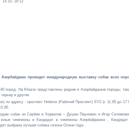
14.10. 18:12
и Азербайджан проведет международную выставку собак всех пор
 40 пород. На Khazar представлены редкие в Азербайджане породы, так
 терьер и другие.
к) по адресу - проспект Нобеля (Рабочий Проспект) 57/2 (с 11.00 до 17.
5.00.
родам собак из Сербии и Хорватии – Душан Паунович и Игор Селимови
 юные чемпионы и Кандидат в чемпионы Азербайджана , Кандидат
дет выбрана лучшая собака сезона Осени года .