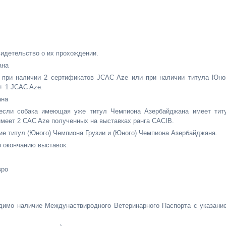
видетельство о их прохождении.
ана
 при наличии 2 сертификатов JCAC Aze или при наличии титула Юно
+ 1 JCAC Aze.
ана
если собака имеющая уже титул Чемпиона Азербайджана имеет тит
меет 2 CAC Aze полученных на выставках ранга CACIB.
щие титул (Юного) Чемпиона Грузии и (Юного) Чемпиона Азербайджана.
о окончанию выставок.
вро
димо наличие Междунаствиродного Ветеринарного Паспорта с указани