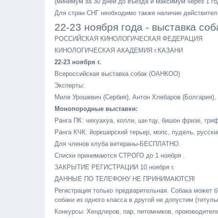
(минимум за 30 дней до въезда и максимум через 1 го
Для стран СНГ необходимо также наличие действите
22-23 ноября года - выставка соб
РОССИЙСКАЯ КИНОЛОГИЧЕСКАЯ ФЕДЕРАЦИЯ
КИНОЛОГИЧЕСКАЯ АКАДЕМИЯ г.КАЗАНИ
22-23 ноября г.
Всероссийская выставка собак (ОАНКОО)
Эксперты:
Миле Урошевич (Сербия), Антон Хлебаров (Болгария),
Монопородные выставки:
Ранга ПК: чихуахуа, колли, ши-тцу, бишон фризе, гр
Ранга КЧК: йоркширский терьер, мопс, пудель, русский
Для членов клуба ветераны-БЕСПЛАТНО.
Списки принимаются СТРОГО до 1 ноября .
ЗАКРЫТИЕ РЕГИСТРАЦИИ 10 ноября г.
ДАННЫЕ ПО ТЕЛЕФОНУ НЕ ПРИНИМАЮТСЯ!
Регистрация только предварительная. Собака может б
собаки из одного класса в другой не допустим (титулы
Конкурсы: Хендлеров, пар, питомников, производителе