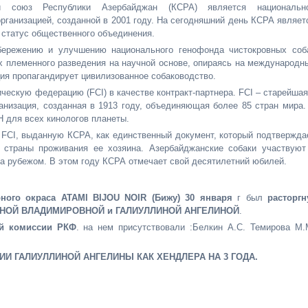
ий союз Республики Азербайджан (КСРА) является национальн
рганизацией, созданной в 2001 году. На сегодняшний день КСРА являет
 статус общественного объединения.
ережению и улучшению национального генофонда чистокровных соб
их племенного разведения на научной основе, опираясь на международн
ция пропагандирует цивилизованное собаководство.
ескую федерацию (FCI) в качестве контракт-партнера. FCI – старейшая
низация, созданная в 1913 году, объединяющая более 85 стран мира.
 для всех кинологов планеты.
FCI, выданную КСРА, как единственный документ, который подтвержда
т страны проживания ее хозяина. Азербайджанские собаки участвуют
 рубежом. В этом году КСРА отмечает свой десятилетний юбилей.
ного окраса ATAMI
BIJOU NOIR (Бижу)
30 января
г был
расторгн
ЕНОЙ ВЛАДИМИРОВНОЙ и ГАЛИУЛЛИНОЙ АНГЕЛИНОЙ
.
ой комиссии РКФ
. на нем присутствовали :Белкин А.С. Темирова М.
ЦИИ ГАЛИУЛЛИНОЙ АНГЕЛИНЫ КАК ХЕНДЛЕРА НА 3 ГОДА.