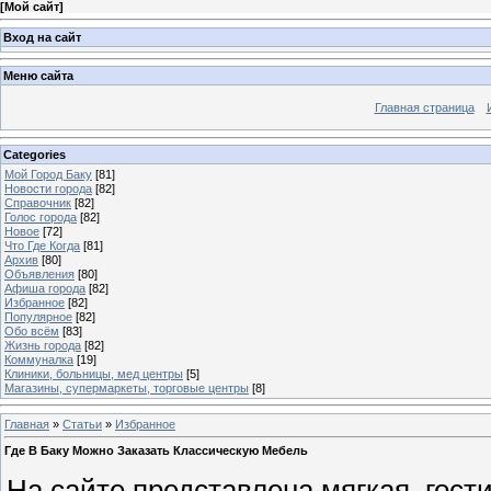
[
Мой сайт
]
Вход на сайт
Меню сайта
Главная страница
Categories
Мой Город Баку
[81]
Новости города
[82]
Справочник
[82]
Голос города
[82]
Новое
[72]
Что Где Когда
[81]
Архив
[80]
Объявления
[80]
Афиша города
[82]
Избранное
[82]
Популярное
[82]
Обо всём
[83]
Жизнь города
[82]
Коммуналка
[19]
Клиники, больницы, мед центры
[5]
Магазины, супермаркеты, торговые центры
[8]
Главная
»
Статьи
»
Избранное
Где В Баку Можно Заказать Классическую Мебель
На сайте представлена мягкая, гости