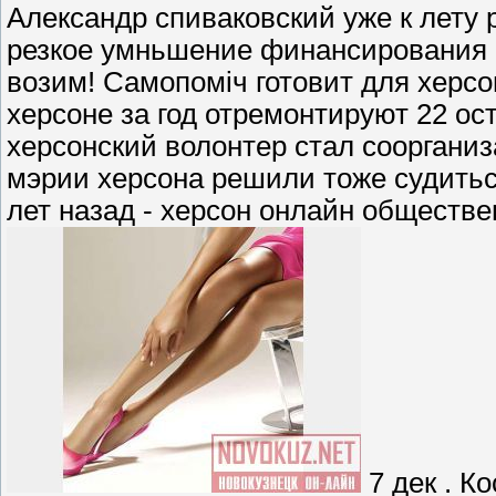
Александр спиваковский уже к лету 
резкое умньшение финансирования вс
возим! Самопоміч готовит для херсо
херсоне за год отремонтируют 22 ост
херсонский волонтер стал соорганиз
мэрии херсона решили тоже судитьс
лет назад - херсон онлайн обществ
7 дек . К