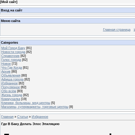
[
Мой сайт
]
Вход на сайт
Меню сайта
Главная страница
Categories
Мой Город Баку
[81]
Новости города
[82]
Справочник
[82]
Голос города
[82]
Новое
[72]
Что Где Когда
[81]
Архив
[80]
Объявления
[80]
Афиша города
[82]
Избранное
[82]
Популярное
[82]
Обо всём
[83]
Жизнь города
[82]
Коммуналка
[19]
Клиники, больницы, мед центры
[5]
Магазины, супермаркеты, торговые центры
[8]
Главная
»
Статьи
»
Избранное
Где В Баку Делать Элос Эпиляцию