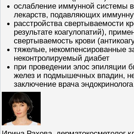
ослабление иммунной системы в
лекарств, подавляющих иммунну
расстройства свертываемости кр
результате коагулопатий), прим
свертываемость крови (антикоаг
тяжелые, некомпенсированные за
неконтролируемый диабет
при проведении элос эпиляции б
желез и подмышечных впадин, н
заключение врача эндокринолога
Ирина Рахова, дерматокосметолог кл