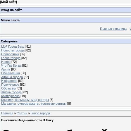
[
Мой сайт
]
Вход на сайт
Меню сайта
Главная страница
Categories
Мой Город Баку
[81]
Новости города
[82]
Справочник
[82]
Голос города
[82]
Новое
[72]
Что Где Когда
[81]
Архив
[80]
Объявления
[80]
Афиша города
[82]
Избранное
[82]
Популярное
[82]
Обо всём
[83]
Жизнь города
[82]
Коммуналка
[19]
Клиники, больницы, мед центры
[5]
Магазины, супермаркеты, торговые центры
[8]
Главная
»
Статьи
»
Голос города
Выставка Недвижимости В Баку