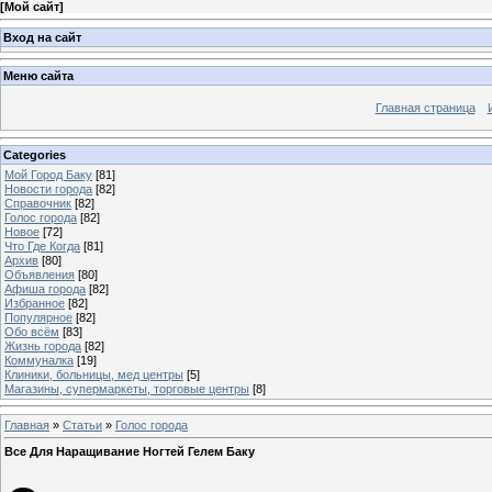
[
Мой сайт
]
Вход на сайт
Меню сайта
Главная страница
Categories
Мой Город Баку
[81]
Новости города
[82]
Справочник
[82]
Голос города
[82]
Новое
[72]
Что Где Когда
[81]
Архив
[80]
Объявления
[80]
Афиша города
[82]
Избранное
[82]
Популярное
[82]
Обо всём
[83]
Жизнь города
[82]
Коммуналка
[19]
Клиники, больницы, мед центры
[5]
Магазины, супермаркеты, торговые центры
[8]
Главная
»
Статьи
»
Голос города
Все Для Наращивание Ногтей Гелем Баку