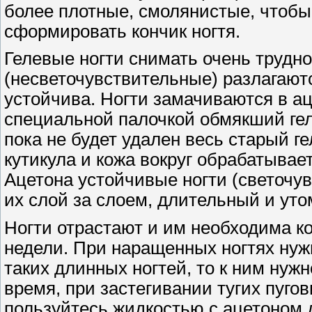
более плотные, смолянистые, чтоб
сформировать кончик ногтя.
Гелевые ногти снимать очень трудно
(несветочувствительные) разлагаютс
устойчива. Ногти замачиваются в ац
специальной палочкой обмякший гель
пока не будет удален весь старый ге
кутикула и кожа вокруг обрабатыва
Ацетона устойчивые ногти (светочу
их слой за слоем, длительный и ут
Ногти отрастают и им необходима ко
недели. При наращенных ногтях нуж
таких длинных ногтей, то к ним нуж
время, при застегивании тугих пуго
пользуйтесь жидкостью с ацетоном д