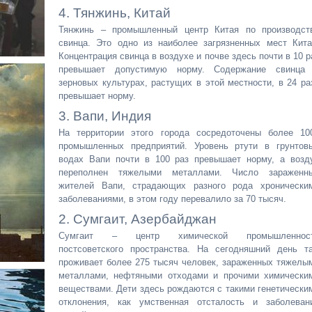
4. Тянжинь, Китай
Тянжинь – промышленный центр Китая по производст
свинца. Это одно из наиболее загрязненных мест Кита
Концентрация свинца в воздухе и почве здесь почти в 10 р
превышает допустимую норму. Содержание свинца
зерновых культурах, растущих в этой местности, в 24 ра
превышает норму.
3. Вапи, Индия
На территории этого города сосредоточены более 10
промышленных предприятий. Уровень ртути в грунтов
водах Вапи почти в 100 раз превышает норму, а возд
переполнен тяжелыми металлами. Число зараженн
жителей Вапи, страдающих разного рода хронически
заболеваниями, в этом году перевалило за 70 тысяч.
2. Сумгаит, Азербайджан
Сумгаит – центр химической промышленнос
постсоветского пространства. На сегодняшний день т
проживает более 275 тысяч человек, зараженных тяжелы
металлами, нефтяными отходами и прочими химически
веществами. Дети здесь рождаются с такими генетически
отклонения, как умственная отсталость и заболеван