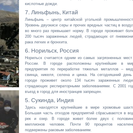
кислотные дожди.
7. Линьфынь, Китай
Линьфынь – центр китайской угольной промышленност
Уровень двуокиси серы и прочих вредных частиц в возду
во много раз превышает норму. В городе проживает бол
200 тысяч зараженных людей, страдающих от пневмони
рака легких и бронхита.
6. Норильск, Россия
Норильск считается одним из самых загрязненных мест
России. В городе расположены крупнейшие в ми
предприятия по переработке тяжелых металлов – мед
свинца, никеля, селена и цинка. На сегодняшний день
городе проживет около 134 тысяч зараженных люде
страдающих респираторными заболеваниями. С 2001 го
въезд в город для иностранцев запрещен.
5. Сукинда, Индия
Здесь находятся крупнейшие в мире хромовые шахт
Большая часть отходов предприятий сбрасываются в во
рек и озер. В городе живет более двух с половин
миллионов человек. Почти 90 процентов населен
подвержены раковым заболеваниям.