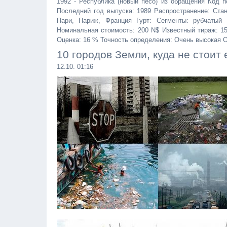
1992 - Республика (новый песо) из обращения Код п
Последний год выпуска: 1989 Распространение: Ста
Пари, Париж, Франция Гурт: Сегменты: рубчатый
Номинальная стоимость: 200 N$ Известный тираж: 15 
Оценка: 16 % Точность определения: Очень высокая Оп
10 городов Земли, куда не стоит 
12.10. 01:16