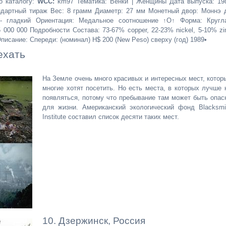
о каталогу:
WCC:
km97 Тематика: Венки | Женщины Дата выпуска: 19
ндартный тираж Вес: 8 грамм Диаметр: 27 мм Монетный двор: Моннэ 
 - гладкий Ориентация: Медальное соотношение ↑O↑ Форма: Кругл
000 000 Подробности Состава: 73-67% copper, 22-23% nickel, 5-10% zi
исание: Спереди: (номинал) Н$ 200 (New Peso) сверху (год) 1989•
ехать
На Земле очень много красивых и интересных мест, котор
многие хотят посетить. Но есть места, в которых лучше 
появляться, потому что пребывание там может быть опас
для жизни. Американский экологический фонд Blacksmi
Institute составил список десяти таких мест.
10. Дзержинск, Россия