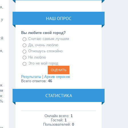
я,
НАШ ОПРОС
 у
Вы любите свой город?
 Я
Считаю самым лучшим
Да, очень люблю
я,
Отношусь спокойно
Не люблю
Это не мой город
Результаты
|
Архив опросов
Всего ответов:
46
а:
мм
СТАТИСТИКА
я:
0%
Онлайн всего:
1
Гостей:
1
Пользователей:
0