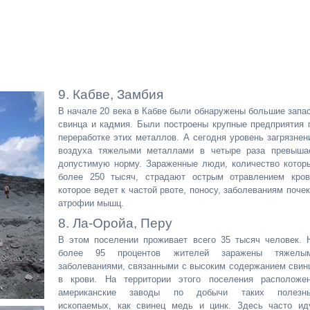
9. Кабве, Замбия
В начале 20 века в Кабве были обнаружены большие запа
свинца и кадмия. Были построены крупные предприятия 
переработке этих металлов. А сегодня уровень загрязнен
воздуха тяжелыми металлами в четыре раза превыша
допустимую норму. Зараженные люди, количество котор
более 250 тысяч, страдают острым отравлением кров
которое ведет к частой рвоте, поносу, заболеваниям почек
атрофии мышц.
8. Ла-Оройа, Перу
В этом поселении проживает всего 35 тысяч человек. 
более 95 процентов жителей заражены тяжелы
заболеваниями, связанными с высоким содержанием свин
в крови. На территории этого поселения расположе
американские заводы по добычи таких полезн
ископаемых, как свинец медь и цинк. Здесь часто ид