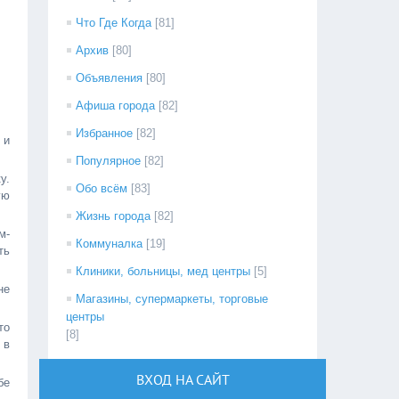
Что Где Когда
[81]
Архив
[80]
Объявления
[80]
Афиша города
[82]
Избранное
[82]
 и
Популярное
[82]
у.
Обо всём
[83]
ую
Жизнь города
[82]
м-
Коммуналка
[19]
ть
Клиники, больницы, мед центры
[5]
не
Магазины, супермаркеты, торговые
центры
то
[8]
 в
ВХОД НА САЙТ
бе