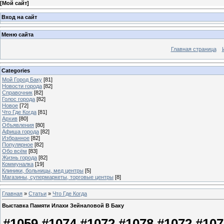
[
Мой сайт
]
Вход на сайт
Меню сайта
Главная страница
Categories
Мой Город Баку
[81]
Новости города
[82]
Справочник
[82]
Голос города
[82]
Новое
[72]
Что Где Когда
[81]
Архив
[80]
Объявления
[80]
Афиша города
[82]
Избранное
[82]
Популярное
[82]
Обо всём
[83]
Жизнь города
[82]
Коммуналка
[19]
Клиники, больницы, мед центры
[5]
Магазины, супермаркеты, торговые центры
[8]
Главная
»
Статьи
»
Что Где Когда
Выставка Памяти Илахи Зейналовой В Баку
#1059 #1074 #1072 #1078 #1072 #107