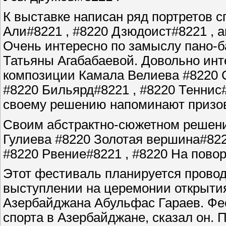
К выставке написан ряд портретов 
Али#8221 , #8220 Дзюдоист#8221 , а
Очень интересно по замыслу пано-б
Татьяны Агабабаевой. Довольно инт
композиции Камала Велиева #8220 С
#8220 Бильярд#8221 , #8220 Теннис#
своему решению напоминают призов
Своим абстрактно-сюжетном решен
Гулиева #8220 Золотая вершина#822
#8220 Рвение#8221 , #8220 На повор
Этот фестиваль планируется проводи
выступлении на церемонии открыти
Азербайджана Абульфас Гараев. Фес
спорта в Азербайджане, сказал он. 