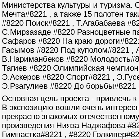
Министерства культуры и туризма. 
Мечта#8221 , а также 15 полотен та
#8220 Поиск#8221 , Т.Агабабаева #
С.Мирзазаде #8220 Разноцветные па
Сафаров #8220 На краю дороги#8221
Гасымов #8220 Под куполом#8221 , А
В.Нариманбеков #8220 Молодость#82
Тагиев #8220 Олимпийская чемпионк
Э.Аскеров #8220 Спорт#8221 , Э.Гус
Э.Рзагулиев #8220 До борьбы#8221 ,
Основная цель проекта - привлечь к
В экспозицию вошли очень интерес
прекрасно знакомых отечественному
произведения Нияза Наджафова #82
Гимнастка#8221 , #8220 Голкипер#8