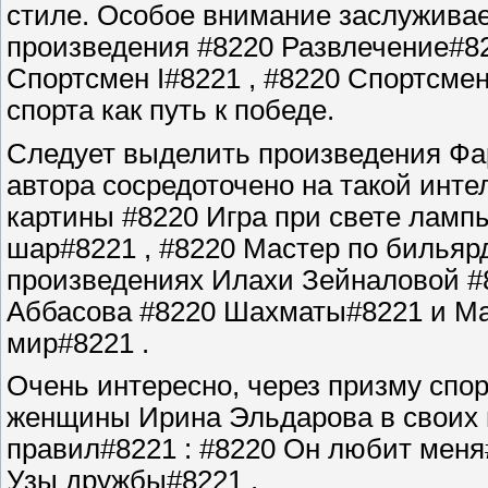
стиле. Особое внимание заслуживае
произведения #8220 Развлечение#82
Спортсмен I#8221 , #8220 Спортсмен
спорта как путь к победе.
Следует выделить произведения Фар
автора сосредоточено на такой инте
картины #8220 Игра при свете ламп
шар#8221 , #8220 Мастер по бильяр
произведениях Илахи Зейналовой #
Аббасова #8220 Шахматы#8221 и М
мир#8221 .
Очень интересно, через призму спо
женщины Ирина Эльдарова в своих п
правил#8221 : #8220 Он любит меня#
Узы дружбы#8221 .