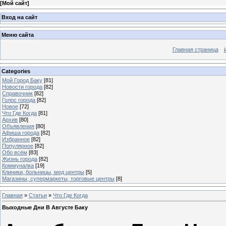
[
Мой сайт
]
Вход на сайт
Меню сайта
Главная страница
Categories
Мой Город Баку
[81]
Новости города
[82]
Справочник
[82]
Голос города
[82]
Новое
[72]
Что Где Когда
[81]
Архив
[80]
Объявления
[80]
Афиша города
[82]
Избранное
[82]
Популярное
[82]
Обо всём
[83]
Жизнь города
[82]
Коммуналка
[19]
Клиники, больницы, мед центры
[5]
Магазины, супермаркеты, торговые центры
[8]
Главная
»
Статьи
»
Что Где Когда
Выходные Дни В Августе Баку