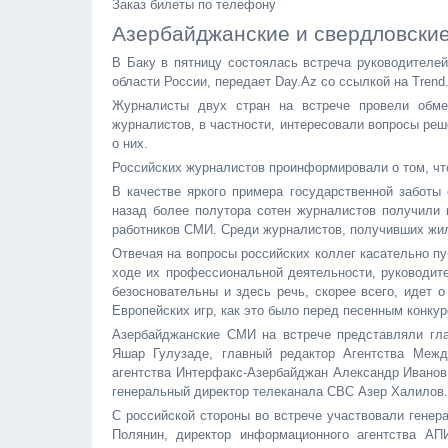
Заказ билеты по телефону
Азербайджанские и свердловски
В Баку в пятницу состоялась встреча руководител
области России, передает Day.Az со ссылкой на Trend
Журналисты двух стран на встрече провели обм
журналистов, в частности, интересовали вопросы ре
о них.
Российских журналистов проинформировали о том, чт
В качестве яркого примера государственной заботы
назад более полутора сотен журналистов получили 
работников СМИ. Среди журналистов, получивших жил
Отвечая на вопросы российских коллег касательно п
ходе их профессиональной деятельности, руководит
безосновательны и здесь речь, скорее всего, идет 
Европейских игр, как это было перед песенным конку
Азербайджанские СМИ на встрече представляли гла
Яшар Гулузаде, главный редактор Агентства Меж
агентства Интерфакс-Азербайджан Александр Иванов,
генеральный директор телеканала CBC Азер Халилов.
С российской стороны во встрече участвовали генер
Полянин, директор информационного агентства АП