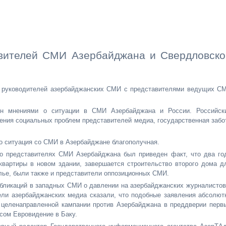
авителей СМИ Азербайджана и Свердловско
ча руководителей азербайджанских СМИ с представителями ведущих С
ен мнениями о ситуации в СМИ Азербайджана и России. Российск
шения социальных проблем представителей медиа, государственная забо
о ситуация со СМИ в Азербайджане благополучная.
 о представителях СМИ Азербайджана был приведен факт, что два го
квартиры в новом здании, завершается строительство второго дома д
ье, были также и представители оппозиционных СМИ.
убликаций в западных СМИ о давлении на азербайджанских журналистов
ели азербайджанских медиа сказали, что подобные заявления абсолют
о целенаправленной кампании против Азербайджана в преддверии перв
рсом Евровидение в Баку.