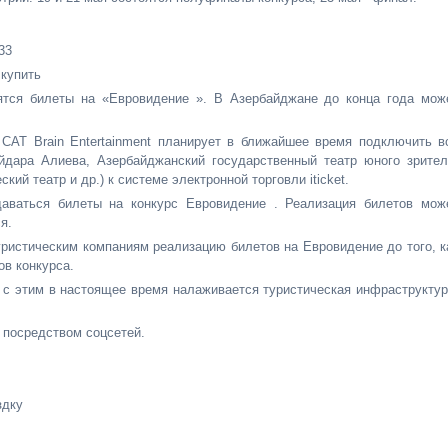
33
купить
ятся билеты на «Евровидение ». В Азербайджане до конца года мож
CAT Brain Entertainment планирует в ближайшее время подключить в
йдара Алиева, Азербайджанский государственный театр юного зрител
ий театр и др.) к системе электронной торговли iticket.
даваться билеты на конкурс Евровидение . Реализация билетов мож
я.
уристическим компаниям реализацию билетов на Евровидение до того, к
ов конкурса.
 с этим в настоящее время налаживается туристическая инфраструктур
 посредством соцсетей.
здку