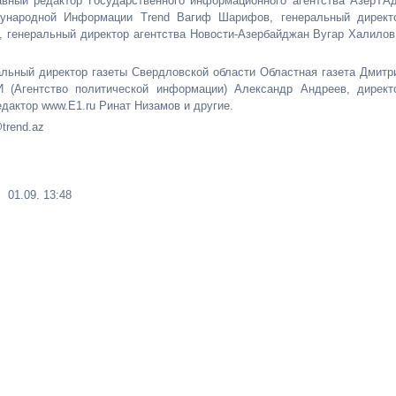
вный редактор Государственного информационного агентства АзерТА
дународной Информации Trend Вагиф Шарифов, генеральный директ
 генеральный директор агентства Новости-Азербайджан Вугар Халилов
альный директор газеты Свердловской области Областная газета Дмитр
И (Агентство политической информации) Александр Андреев, директ
дактор www.E1.ru Ринат Низамов и другие.
trend.az
01.09. 13:48