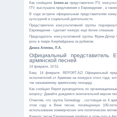
Как сообщили
1news.az
представители ITV, консульт
ITV, выслушала предложения о Евровидении , а такж
В ходе встречи официальным представителям конку
культурной и социальной деятельности.
Представители консультативной группы подчеркну
Евровидение - сделает конкурс еще более спешным.
Председатель консультативной группы Франк-Дитер 
роль в пиаре Азербайджана за рубежом.
Диана Алиева, Л.А.
Официальный представитель Е
армянской песней
14 февраля, 10:51
Баку. 14 февраля. REPORT.AZ/ Официальный предс
исполнителей от Армении на конкурсе этого года, ко
так называемому армянскому геноциду .
Как сообщил Report руководитель по организационны
вопросу: Давайте дождемся окончательной версии пес
Отметим, что группа Genealogy , состоящая из 6 ар
этом году в Вене песню, посвященную 100-лети
использование коммерческих или политических мотив
Конкурс песни Евровидение пройдет в этом году в Авс