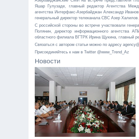
Азербайджанские СМИ на встрече представляли гла
Яшар Гулузаде, главный редактор Агентства Меж
агентства Интерфакс-Азербайджан Александр Иванов,
генеральный директор телеканала CBC Азер Халилов.
С российской стороны во встрече участвовали генер
Полянин, директор информационного агентства АП
областного филиала ВГТРК Ирина Щукина, главный ре
Связаться с автором статьи можно по адресу agency@
Присоединяйтесь к нам в Twitter @www_Trend_Az
Новости