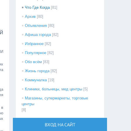
Что Где Когда
[81]
Архив
[80]
Объявления
[80]
й
Афиша города
[82]
Избранное
[82]
МИ
Популярное
[82]
Обо всём
[83]
их
та
Жизнь города
[82]
Коммуналка
[19]
Клиники, больницы, мед центры
[5]
да
ля
Магазины, супермаркеты, торговые
центры
 в
[8]
но
ых
ВХОД НА САЙТ