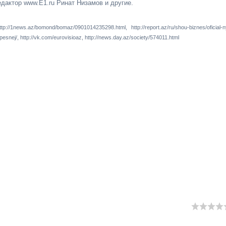
дактор www.E1.ru Ринат Низамов и другие.
tp://1news.az/bomond/bomaz/0901014235298.html, http://report.az/ru/shou-biznes/oficial-n
snej/, http://vk.com/eurovisioaz, http://news.day.az/society/574011.html