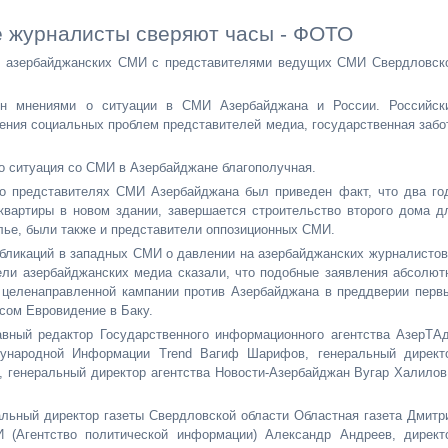
е журналисты сверяют часы - ФОТО
ей азербайджанских СМИ с представителями ведущих СМИ Свердловск
.
ен мнениями о ситуации в СМИ Азербайджана и России. Российск
шения социальных проблем представителей медиа, государственная забо
о ситуация со СМИ в Азербайджане благополучная.
 о представителях СМИ Азербайджана был приведен факт, что два го
квартиры в новом здании, завершается строительство второго дома д
ье, были также и представители оппозиционных СМИ.
убликаций в западных СМИ о давлении на азербайджанских журналистов
ели азербайджанских медиа сказали, что подобные заявления абсолют
о целенаправленной кампании против Азербайджана в преддверии перв
рсом Евровидение в Баку.
вный редактор Государственного информационного агентства АзерТА
дународной Информации Trend Вагиф Шарифов, генеральный директ
 генеральный директор агентства Новости-Азербайджан Вугар Халилов
альный директор газеты Свердловской области Областная газета Дмитр
И (Агентство политической информации) Александр Андреев, директ