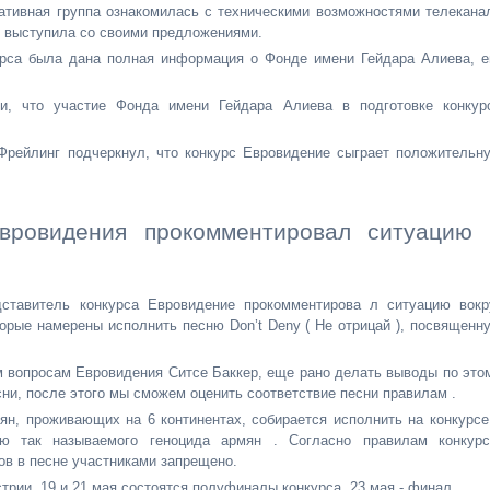
ативная группа ознакомилась с техническими возможностями телекана
е выступила со своими предложениями.
рса была дана полная информация о Фонде имени Гейдара Алиева, е
ли, что участие Фонда имени Гейдара Алиева в подготовке конкур
Фрейлинг подчеркнул, что конкурс Евровидение сыграет положительн
вровидения прокомментировал ситуацию 
тавитель конкурса Евровидение прокомментирова л ситуацию вокр
торые намерены исполнить песню Don’t Deny ( Не отрицай ), посвященн
м вопросам Евровидения Ситсе Баккер, еще рано делать выводы по это
ни, после этого мы сможем оценить соответствие песни правилам .
мян, проживающих на 6 континентах, собирается исполнить на конкурсе
ю так называемого геноцида армян . Согласно правилам конкурс
ов в песне участниками запрещено.
трии. 19 и 21 мая состоятся полуфиналы конкурса, 23 мая - финал.