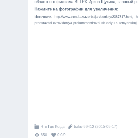
областного филиала ВГТРК Ирина Щукина, главный ре
Нажмите на фотографии для увеличения:
Источники: http://www.trend.az/azerbaijan/society/2387817.html, ht
predstavitel-evrovideniya-prokommentiroval-situaciyu-s-armyanskoj-pe
Что Где Когда
baku-99412
(2015-09-17)
650
0.0
/
0