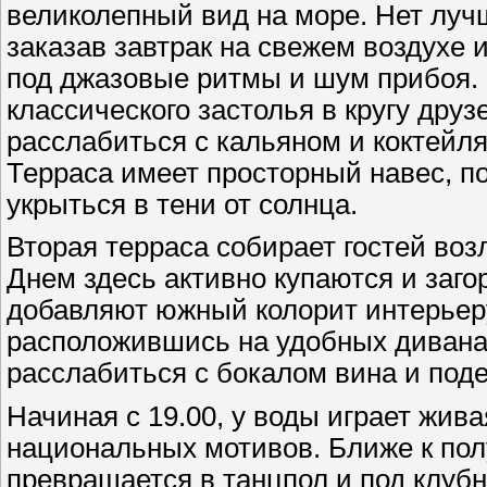
великолепный вид на море. Нет луч
заказав завтрак на свежем воздухе 
под джазовые ритмы и шум прибоя. 
классического застолья в кругу дру
расслабиться с кальяном и коктейл
Терраса имеет просторный навес, п
укрыться в тени от солнца.
Вторая терраса собирает гостей воз
Днем здесь активно купаются и заго
добавляют южный колорит интерьеру
расположившись на удобных диванах
расслабиться с бокалом вина и под
Начиная с 19.00, у воды играет жив
национальных мотивов. Ближе к пол
превращается в танцпол и под клуб