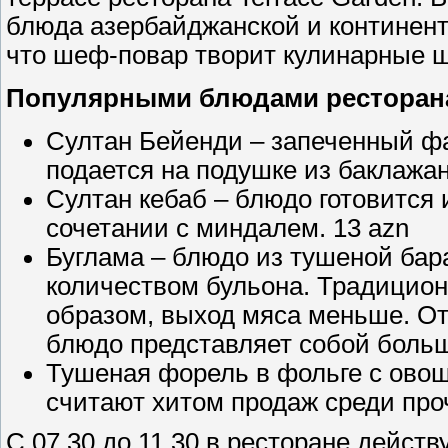
блюда азербайджанской и континент
что шеф-повар творит кулинарные 
Популярными блюдами ресторан
Султан Бейенди – запеченный фа
подается на подушке из баклажа
Султан кебаб – блюдо готовится
сочетании с миндалем. 13 azn
Буглама – блюдо из тушеной ба
количеством бульона. Традицион
образом, выход мяса меньше. Отл
блюдо представляет собой боль
Тушеная форель в фольге с ово
считают хитом продаж среди про
С 07.30 до 11.30 в ресторане действ