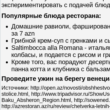
экспериментировать с подачей блюд
Популярные блюда ресторана:
Домашние равиоли, фарширован
за 7 azn
Грибной крем-суп с гренками и 
Saltimbocca alla Romana - италь
колбасы, и подается с рисом и г
Кроме того, вас порадуют десер
панна котта и клубника с бальза
Проведите ужин на берегу венеци
Источники: http://open.az/novosti/obshhestvo
stolice.html, http://www.tripadvisor.ru/Sho
Baku_Absheron_Region.html, http://sowened.
http://azrestoran.az/ru/review/chetverka-letnih