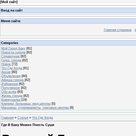
[
Мой сайт
]
Вход на сайт
Меню сайта
Главная страница
Categories
Мой Город Баку
[81]
Новости города
[82]
Справочник
[82]
Голос города
[82]
Новое
[72]
Что Где Когда
[81]
Архив
[80]
Объявления
[80]
Афиша города
[82]
Избранное
[82]
Популярное
[82]
Обо всём
[83]
Жизнь города
[82]
Коммуналка
[19]
Клиники, больницы, мед центры
[5]
Магазины, супермаркеты, торговые центры
[8]
Главная
»
Статьи
»
Что Где Когда
Где В Баку Можно Поесть Суши