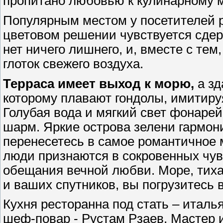
пропитано любовью к кулинарному м
Популярным местом у посетителей р
цветовом решении чувствуется сдер
нет ничего лишнего, и, вместе с тем
глоток свежего воздуха.
Терраса имеет выход к морю,
а зд
которому плавают гондолы, имитиру
Голубая вода и мягкий свет фонаре
шарм. Яркие острова зелени гармон
перенесетесь в самое романтичное 
люди признаются в сокровенных чув
обещания вечной любви. Море, тихая
и ваших спутников, вы погрузитесь
Кухня ресторанна под стать – италь
шеф-повар - Рустам Рзаев. Мастер 