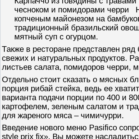
Карпаччо из говядины с травами
чесноком и помидорами черри 
копченым майонезом на бамбуко
традиционный бразильский овощ
мятный суп с огурцом.
Также в ресторане представлен ряд
свежих и натуральных продуктов. Pa
листьев салата, помидоров черри, м
Отдельно стоит сказать о мясных б
порция рибай стейка, ведь ее хватит
варианта подачи порции по 400 и 800 
картофелем, зеленым салатом и тр
для жареного мяса – чимичурри.
Введение нового меню Pasifico со
style prix fix». Вы можете наслади