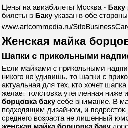
Цены на авиабилеты Москва -
Баку
билеты в
Баку
указан в обе стороны
www.artcommedia.ru/SiteBusinessCar
Женская майка борцов
Шапки с прикольными надпи
Если майками с прикольными надп
никого не удивишь, то шапки с прик
актуальная для тех, кто хочет шапка 
желает толстовка утепленная ниже 
борцовка баку
себе внимание. В ма
подходящим дизайном, и подросток,
среднего возраста не лишенный юмо
женская майка борцовка баку
допо