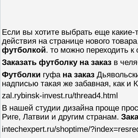
Если вы хотите выбрать еще какие-т
действия на странице нового товара
футболкой
. то можно переходить 
Заказать
футболку
на
заказ
в челя
Футболки
гуфа
на
заказ
Дьявольски
надписью такая же забавная, как и Кл
zal.rybinsk-invest.ru/thread4.html
В нашей студии дизайна проще прос
Риге, Латвии и другим странам.
Зак
intechexpert.ru/shoptime/?index=re