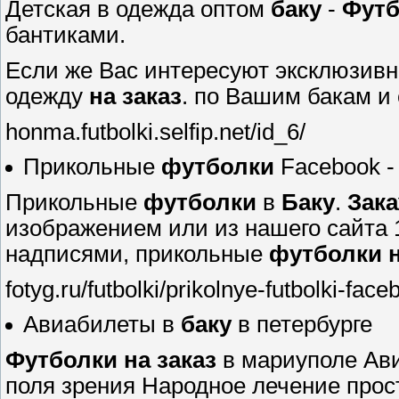
Детская в одежда оптом
баку
-
Футб
бантиками.
Если же Вас интересуют эксклюзивн
одежду
на
заказ
. по Вашим бакам и
honma.futbolki.selfip.net/id_6/
Прикольные
футболки
Facebook -
Прикольные
футболки
в
Баку
.
Зак
изображением или из нашего сайта 
надписями, прикольные
футболки
fotyg.ru/futbolki/prikolnye-futbolki-fac
Авиабилеты в
баку
в петербурге
Футболки
на
заказ
в мариуполе Ав
поля зрения Народное лечение прос