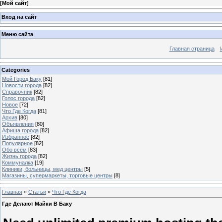
[
Мой сайт
]
Вход на сайт
Меню сайта
Главная страница
Categories
Мой Город Баку
[81]
Новости города
[82]
Справочник
[82]
Голос города
[82]
Новое
[72]
Что Где Когда
[81]
Архив
[80]
Объявления
[80]
Афиша города
[82]
Избранное
[82]
Популярное
[82]
Обо всём
[83]
Жизнь города
[82]
Коммуналка
[19]
Клиники, больницы, мед центры
[5]
Магазины, супермаркеты, торговые центры
[8]
Главная
»
Статьи
»
Что Где Когда
Где Делают Майки В Баку