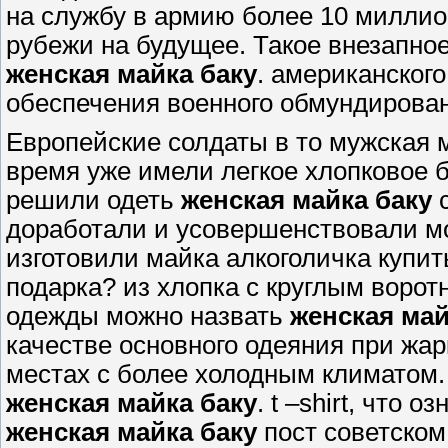
на службу в армию более 10 миллио
рубежи на будущее. Такое внезапно
женская майка баку
. американског
обеспечения военного обмундирован
Европейские солдаты в то мужская 
время уже имели легкое хлопковое
решили одеть
женская майка баку
с
доработали и усовершенствовали мо
изготовили майка алкоголичка купит
подарка? из хлопка с круглым ворот
одежды можно назвать
женская май
качестве основного одеяния при жарк
местах с более холодным климатом.
женская майка баку
. t –shirt, что 
женская майка баку
пост советском