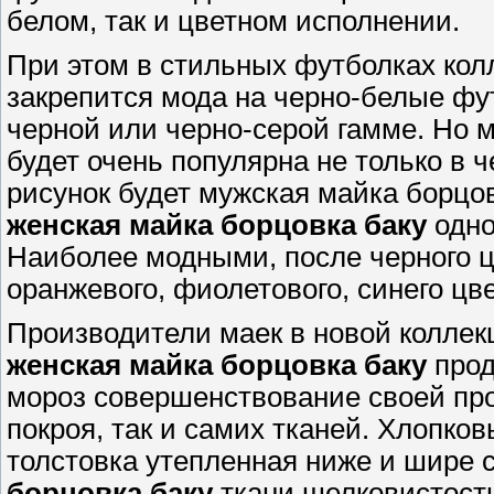
белом, так и цветном исполнении.
При этом в стильных футболках кол
закрепится мода на черно-белые фут
черной или черно-серой гамме. Но м
будет очень популярна не только в че
рисунок будет мужская майка борцов
женская майка борцовка баку
одно
Наиболее модными, после черного ц
оранжевого, фиолетового, синего цв
Производители маек в новой коллек
женская майка борцовка баку
прод
мороз совершенствование своей про
покроя, так и самих тканей. Хлопко
толстовка утепленная ниже и шире 
борцовка баку
ткани шелковистост