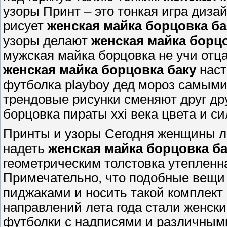
узоры Принт – это тонкая игра диза
рисует
женская майка борцовка ба
узоры делают
женская майка борц
мужская майка борцовка не учи отца
женская майка борцовка баку
наст
футболка playboy дед мороз самым
трендовые рисунки сменяют друг дру
борцовка пираты xxi века цвета и с
Принты и узоры Сегодня женщины лю
надеть
женская майка борцовка ба
геометрическим толстовка утепленн
Примечательно, что подобные вещи
пиджаками и носить такой комплект
направлений лета года стали женски
футболки с надписями и различными