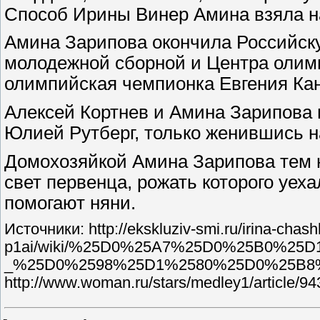
Способ Ирины Винер Амина взяла на 
Амина Зарипова окончила Российску
молодежной сборной и Центра олимпи
олимпийская чемпионка Евгения Кан
Алексей Кортнев и Амина Зарипова п
Юлией Рутберг, только женившись на
Домохозяйкой Амина Зарипова тем не
свет первенца, рожать которого уеха
помогают няни.
Источники: http://ekskluziv-smi.ru/irina-chas
p1ai/wiki/%25D0%25A7%25D0%25B0%2
_%25D0%2598%25D1%2580%25D0%25B8
http://www.woman.ru/stars/medley1/article/94