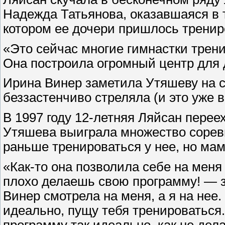
Надежда Татьянова, оказавшаяся в т
котором ее дочери пришлось тренир
«Это сейчас многие гимнастки трени
Она построила огромный центр для д
Ирина Винер заметила Утяшеву на со
беззастенчиво стреляла (и это уже в 
В 1997 году 12-летняя Ляйсан перее
Утяшева выиграла множество соревн
раньше тренироваться у нее, но ма
«Как-то она позволила себе на меня
плохо делаешь свою программу! — за
Винер смотрела на меня, а я на нее
идеально, пущу тебя тренироваться
программу так идеально, как не дел