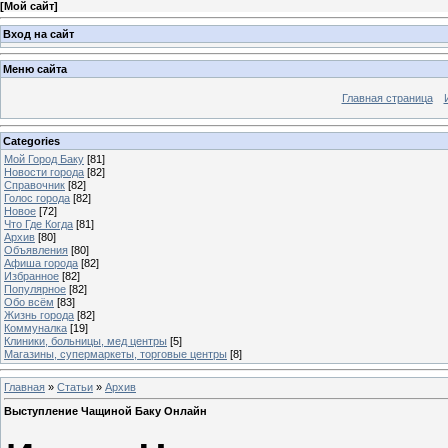
[
Мой сайт
]
Вход на сайт
Меню сайта
Главная страница
Categories
Мой Город Баку
[81]
Новости города
[82]
Справочник
[82]
Голос города
[82]
Новое
[72]
Что Где Когда
[81]
Архив
[80]
Объявления
[80]
Афиша города
[82]
Избранное
[82]
Популярное
[82]
Обо всём
[83]
Жизнь города
[82]
Коммуналка
[19]
Клиники, больницы, мед центры
[5]
Магазины, супермаркеты, торговые центры
[8]
Главная
»
Статьи
»
Архив
Выступление Чащиной Баку Онлайн