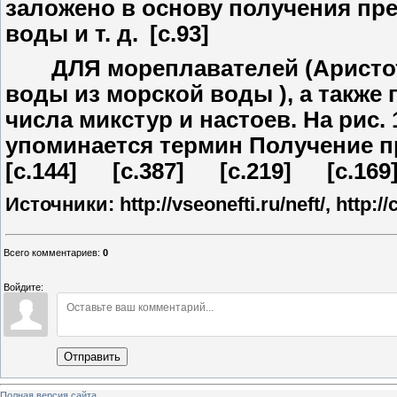
заложено в основу получения пре
воды и т. д. [c.93]
ДЛЯ мореплавателей (Аристоте
воды из морской воды ), а такж
числа микстур и настоев. На рис.
упоминается термин
Получение п
[c.144] [c.387] [c.219] [c.1
Источники: http://vseonefti.ru/neft/, http:/
Всего комментариев
:
0
Войдите:
Отправить
Полная версия сайта