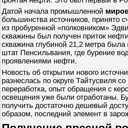
Датой начала промышленной
миро
большинства источников, принято счи
из пробуренной «полковником» Эдв
скважины был получен приток нефт
скважина глубиной 21,2 метра была 
штат Пенсильвания, где бурение во
проявлениями нефти.
Новость об открытии нового источн
разнеслась по округе Тайтусвиля со
переработка, опыт обращения с кер
освещения уже были отработаны. Б
получить достаточно дешевый досту
образом, последний элемент в заро
Получение пресной в