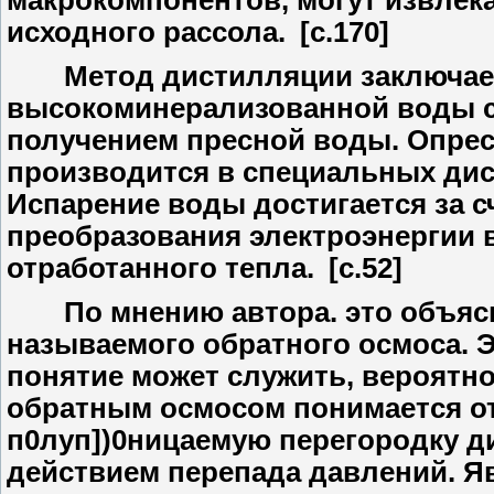
макрокомпонентов, могут извлека
исходного рассола. [c.170]
Метод дистилляции заключаетс
высокоминерализованной воды с
получением пресной воды. Опре
производится в специальных дис
Испарение воды достигается за сч
преобразования электроэнергии 
отработанного тепла. [c.52]
По мнению автора. это объясня
называемого обратного осмоса. 
понятие может служить, вероятно
обратным осмосом понимается о
п0луп])0ницаемую перегородку д
действием перепада давлений. Яв