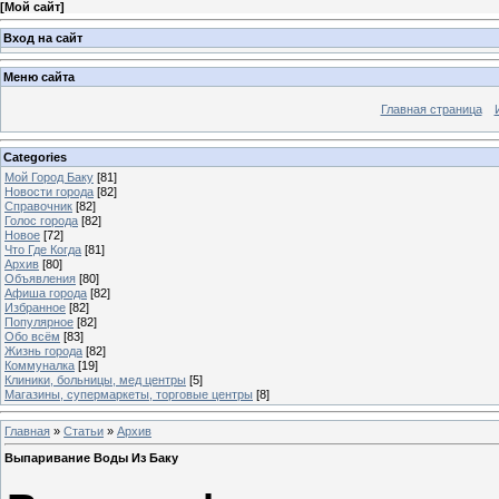
[
Мой сайт
]
Вход на сайт
Меню сайта
Главная страница
Categories
Мой Город Баку
[81]
Новости города
[82]
Справочник
[82]
Голос города
[82]
Новое
[72]
Что Где Когда
[81]
Архив
[80]
Объявления
[80]
Афиша города
[82]
Избранное
[82]
Популярное
[82]
Обо всём
[83]
Жизнь города
[82]
Коммуналка
[19]
Клиники, больницы, мед центры
[5]
Магазины, супермаркеты, торговые центры
[8]
Главная
»
Статьи
»
Архив
Выпаривание Воды Из Баку