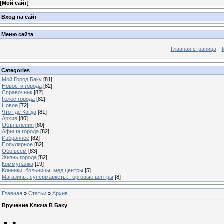
[
Мой сайт
]
Вход на сайт
Меню сайта
Главная страница
Categories
Мой Город Баку
[81]
Новости города
[82]
Справочник
[82]
Голос города
[82]
Новое
[72]
Что Где Когда
[81]
Архив
[80]
Объявления
[80]
Афиша города
[82]
Избранное
[82]
Популярное
[82]
Обо всём
[83]
Жизнь города
[82]
Коммуналка
[19]
Клиники, больницы, мед центры
[5]
Магазины, супермаркеты, торговые центры
[8]
Главная
»
Статьи
»
Архив
Вручение Ключа В Баку