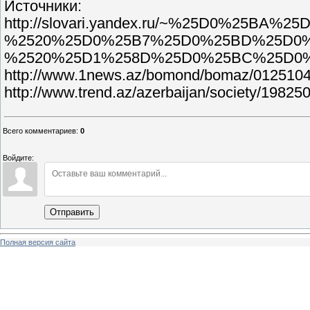
Источники:
http://slovari.yandex.ru/~%25D0%2
%2520%25D0%25B7%25D0%25BD%25D0%
%2520%25D1%258D%25D0%25BC%25D0%
http://www.1news.az/bomond/bomaz/012510440
http://www.trend.az/azerbaijan/society/19825
Всего комментариев
:
0
Войдите:
Отправить
Полная версия сайта