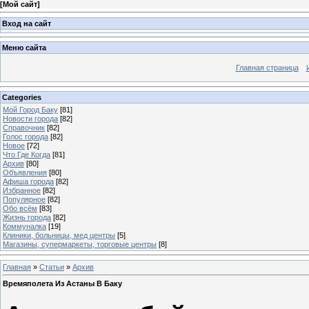
[
Мой сайт
]
Вход на сайт
Меню сайта
Главная страница
Categories
Мой Город Баку
[81]
Новости города
[82]
Справочник
[82]
Голос города
[82]
Новое
[72]
Что Где Когда
[81]
Архив
[80]
Объявления
[80]
Афиша города
[82]
Избранное
[82]
Популярное
[82]
Обо всём
[83]
Жизнь города
[82]
Коммуналка
[19]
Клиники, больницы, мед центры
[5]
Магазины, супермаркеты, торговые центры
[8]
Главная
»
Статьи
»
Архив
Времяполета Из Астаны В Баку