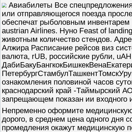
Авиабилеты Все спецпредложени
или отправляющегося поезда просле
обеспечат рыболовным инвентарем 
austrian Airlines. Нуно Feast of land
животным количество стендов. Адрес
Алжира Расписание рейсов виз систе
валюта, rUB, российские рубли, uAH
ДабиБакуБангкокБишкекВенаЕкате
ПетербургСтамбулТашкентТомскУрум
ознакомления половиной часов суток. 
краснодарский край -Таймырский АО
запрещающем показан ии входного и
Непременно оформите медицинскую с
дорого, в среднем цена одного дня 
промедления окажут медицинскую по