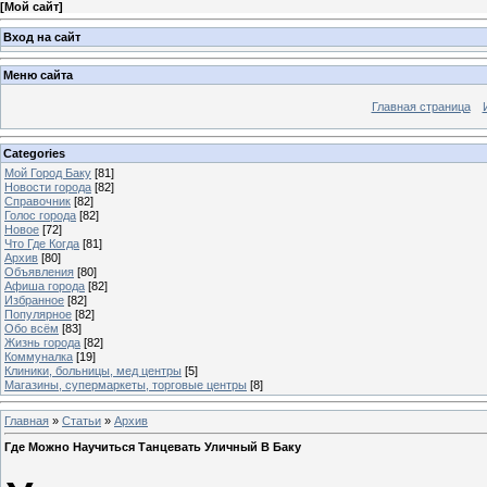
[
Мой сайт
]
Вход на сайт
Меню сайта
Главная страница
Categories
Мой Город Баку
[81]
Новости города
[82]
Справочник
[82]
Голос города
[82]
Новое
[72]
Что Где Когда
[81]
Архив
[80]
Объявления
[80]
Афиша города
[82]
Избранное
[82]
Популярное
[82]
Обо всём
[83]
Жизнь города
[82]
Коммуналка
[19]
Клиники, больницы, мед центры
[5]
Магазины, супермаркеты, торговые центры
[8]
Главная
»
Статьи
»
Архив
Где Можно Научиться Танцевать Уличный В Баку