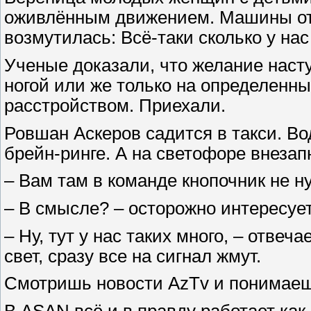
оживлённым движением. Машины от
возмутилась: Всё-таки сколько у нас
Ученые доказали, что желание насту
ногой или же только на определенны
расстройством. Приехали.
Ровшан Аскеров садится в такси. Вод
брейн-ринге. А на светофоре внезап
– Вам там в команде кнопочник не н
– В смысле? – осторожно интересуе
– Ну, тут у нас таких много, – отвеча
свет, сразу все на сигнал жмут.
Смотришь новости AzTv и понимаешь,
В ASAN всё и в правду работает как 