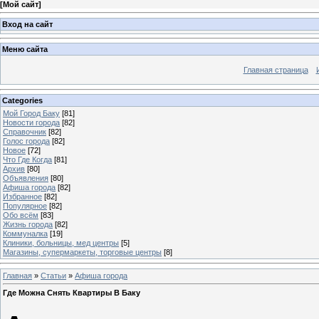
[
Мой сайт
]
Вход на сайт
Меню сайта
Главная страница
Categories
Мой Город Баку
[81]
Новости города
[82]
Справочник
[82]
Голос города
[82]
Новое
[72]
Что Где Когда
[81]
Архив
[80]
Объявления
[80]
Афиша города
[82]
Избранное
[82]
Популярное
[82]
Обо всём
[83]
Жизнь города
[82]
Коммуналка
[19]
Клиники, больницы, мед центры
[5]
Магазины, супермаркеты, торговые центры
[8]
Главная
»
Статьи
»
Афиша города
Где Можна Снять Квартиры В Баку